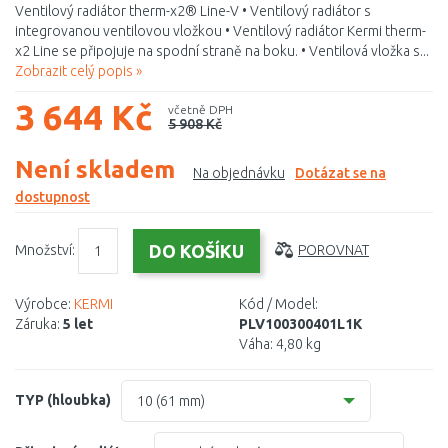
Ventilový radiátor therm-x2® Line-V • Ventilový radiátor s
integrovanou ventilovou vložkou • Ventilový radiátor Kermi therm-
x2 Line se připojuje na spodní straně na boku. • Ventilová vložka s...
Zobrazit celý popis »
3 644 Kč
včetně DPH
5 908 Kč
Není skladem
Na objednávku
Dotázat se na
dostupnost
Množství:
POROVNAT
Výrobce:
KERMI
Kód / Model:
Záruka:
5 let
PLV100300401L1K
Váha:
4,80 kg
TYP (hloubka)
10 (61 mm)
10 (61 mm)