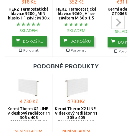
318 Kč
352 Kč
631 Kč
1105
HERZ Termostatická
HERZ Termostatická
Kermi adapt
hlavice 9200 „MINI
hlavice 9260 „H“ se
ZT006500
klasic-H“ závit M 30 x
závitem M 30 x 1,5
1200
1,5 1920038
1926098
SKLADEM
SKLADEM
SKLADE
1205
DO KOŠÍKU
DO KOŠÍKU
DO KOŠ
1305
Porovnat
Porovnat
Porovna
1405
PODOBNÉ PRODUKTY
1605
1805
2005
4 730 Kč
4 730 Kč
2305
Kermi Therm X2 LINE-
Kermi Therm X2 LINE-
V deskový radiátor 11
V deskový radiátor 11
2605
305 x 405
305 x 405
PLV110300401R1K
PLV110300401L1K
3005
NENÍ SKLADEM
NENÍ SKLADEM