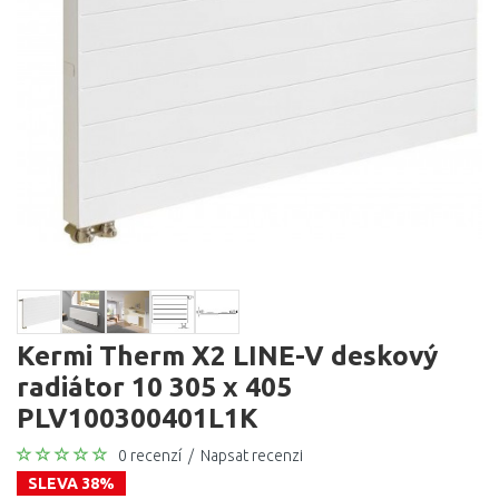
Kermi Therm X2 LINE-V deskový
radiátor 10 305 x 405
PLV100300401L1K
0 recenzí
/
Napsat recenzi
SLEVA 38%