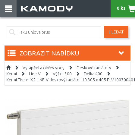
0 ks
HLEDAT
ZOBRAZIT NABÍDKU
Vytápění a ohřev vody
Deskové radiátory
Kermi
Line-V
Výška 300
Délka 400
Kermi Therm X2 LINE-V deskový radiátor 10 305 x 405 PLV10030040