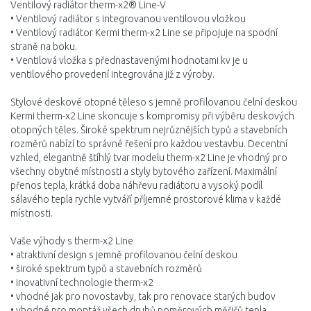
Ventilový radiátor therm-x2® Line-V
• Ventilový radiátor s integrovanou ventilovou vložkou
• Ventilový radiátor Kermi therm-x2 Line se připojuje na spodní
straně na boku.
• Ventilová vložka s přednastavenými hodnotami kv je u
ventilového provedení integrována již z výroby.
Stylové deskové otopné těleso s jemně profilovanou čelní deskou
Kermi therm-x2 Line skoncuje s kompromisy při výběru deskových
otopných těles. Široké spektrum nejrůznějších typů a stavebních
rozměrů nabízí to správné řešení pro každou vestavbu. Decentní
vzhled, elegantně štíhlý tvar modelu therm-x2 Line je vhodný pro
všechny obytné místnosti a styly bytového zařízení. Maximální
přenos tepla, krátká doba náhřevu radiátoru a vysoký podíl
sálavého tepla rychle vytváří příjemné prostorové klima v každé
místnosti.
Vaše výhody s therm-x2 Line
• atraktivní design s jemně profilovanou čelní deskou
• široké spektrum typů a stavebních rozměrů
• inovativní technologie therm-x2
• vhodné jak pro novostavby, tak pro renovace starých budov
• vhodné pro montáž všech druhů poměrových měřičů tepla