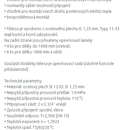
• rozmanitý výběr možností připojení
• vhodné pro montáž všech druhů poměrových měřičů tepla
• bezproblémová montáž
• Těleso je vyrobeno z ocelového plechu tl. 1,25 mm. Typy 11-33
mají boční a horní zakrytování.
Na zadní straně jsou přivařeny upevňovací lamely:
• 4 ks pro délky do 1600 mm (včetně)
• 6 ks pro délku 1800 mm a větší.
Součástí dodávky tělesa je upevňovací sada (závrtné konzole
příslušenství).
Technické parametry:
• Materiál: ocelový plech St 12.03, tl. 1,25 mm
• Nejvyšší přípustný provozní přetlak: 1.0 MPa
• Nejvyšší přípustná provozní teplota: 110 °C
• Připojovací závit: 2 x G 3/4'' vnější
• Způsob připojení: spodní, vlevo
• Součinitel odporu: T=2,500 (DN 15)
• Teplotní exponent n = 1,2923
• Teplotní spád: 75/65/20 °C