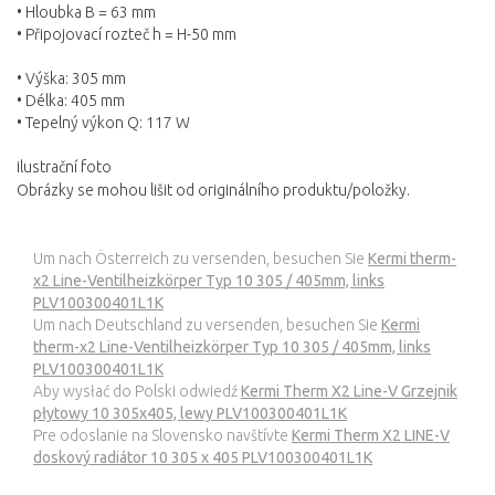
• Hloubka B = 63 mm
• Připojovací rozteč h = H-50 mm
• Výška: 305 mm
• Délka: 405 mm
• Tepelný výkon Q: 117 W
ilustrační foto
Obrázky se mohou lišit od originálního produktu/položky.
Um nach Österreich zu versenden, besuchen Sie
Kermi therm-
x2 Line-Ventilheizkörper Typ 10 305 / 405mm, links
PLV100300401L1K
Um nach Deutschland zu versenden, besuchen Sie
Kermi
therm-x2 Line-Ventilheizkörper Typ 10 305 / 405mm, links
PLV100300401L1K
Aby wysłać do Polski odwiedź
Kermi Therm X2 Line-V Grzejnik
płytowy 10 305x405, lewy PLV100300401L1K
Pre odoslanie na Slovensko navštívte
Kermi Therm X2 LINE-V
doskový radiátor 10 305 x 405 PLV100300401L1K