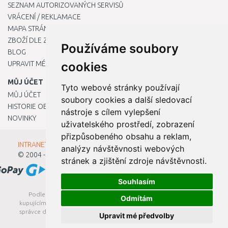
SEZNAM AUTORIZOVANÝCH SERVISŮ
VRÁCENÍ / REKLAMACE
MAPA STRÁNKY
ZBOŽÍ DLE ZNAČEK
Používáme soubory
BLOG
UPRAVIT MÉ PŘEDVOLBY COOKIES
cookies
MŮJ ÚČET
Tyto webové stránky používají
MŮJ ÚČET
soubory cookies a další sledovací
HISTORIE OBJEDNÁVEK
nástroje s cílem vylepšení
NOVINKY
uživatelského prostředí, zobrazení
přizpůsobeného obsahu a reklam,
INTRANET - Přihlášení pro zaměstnance
analýzy návštěvnosti webových
© 2004 - 2026
Kamody s.r.o.
stránek a zjištění zdroje návštěvnosti.
Souhlasím
Podle zákona o evidenci tržeb je prodávající povinen vystavit
Odmítám
kupujícímu účtenku. Zároveň je povinen zaevidovat přijatou tržbu u
správce daně online; v případě technického výpadku pak nejpozději
Upravit mé předvolby
do 48 hodin.