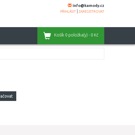
info@kamody.cz
|
PŘIHLÁSIT
ZAREGISTROVAT
Košík
0 položka(y) - 0 Kč
račovat