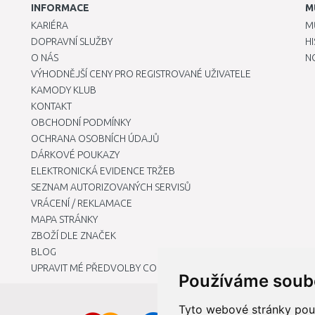
INFORMACE
M
KARIÉRA
M
DOPRAVNÍ SLUŽBY
H
O NÁS
N
VÝHODNĚJŠÍ CENY PRO REGISTROVANÉ UŽIVATELE
KAMODY KLUB
KONTAKT
OBCHODNÍ PODMÍNKY
OCHRANA OSOBNÍCH ÚDAJŮ
DÁRKOVÉ POUKAZY
ELEKTRONICKÁ EVIDENCE TRŽEB
SEZNAM AUTORIZOVANÝCH SERVISŮ
VRÁCENÍ / REKLAMACE
MAPA STRÁNKY
ZBOŽÍ DLE ZNAČEK
BLOG
UPRAVIT MÉ PŘEDVOLBY COOKIES
Používáme soub
Tyto webové stránky použí