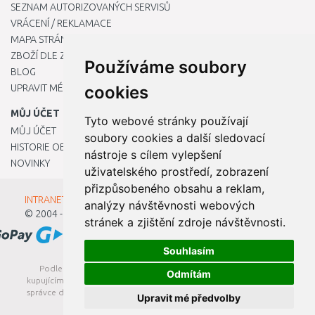
SEZNAM AUTORIZOVANÝCH SERVISŮ
VRÁCENÍ / REKLAMACE
MAPA STRÁNKY
ZBOŽÍ DLE ZNAČEK
Používáme soubory
BLOG
UPRAVIT MÉ PŘEDVOLBY COOKIES
cookies
MŮJ ÚČET
Tyto webové stránky používají
MŮJ ÚČET
soubory cookies a další sledovací
HISTORIE OBJEDNÁVEK
nástroje s cílem vylepšení
NOVINKY
uživatelského prostředí, zobrazení
přizpůsobeného obsahu a reklam,
INTRANET - Přihlášení pro zaměstnance
analýzy návštěvnosti webových
© 2004 - 2026
Kamody s.r.o.
stránek a zjištění zdroje návštěvnosti.
Souhlasím
Podle zákona o evidenci tržeb je prodávající povinen vystavit
Odmítám
kupujícímu účtenku. Zároveň je povinen zaevidovat přijatou tržbu u
správce daně online; v případě technického výpadku pak nejpozději
Upravit mé předvolby
do 48 hodin.