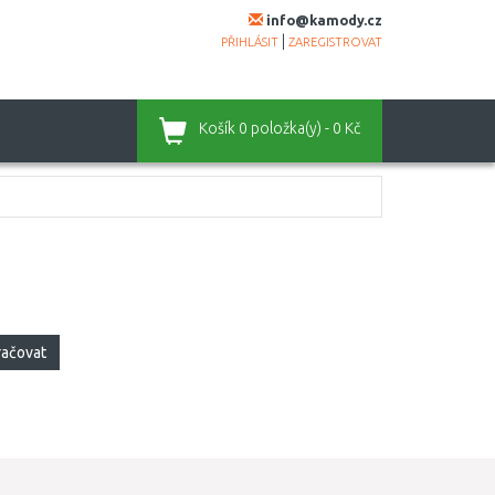
info@kamody.cz
|
PŘIHLÁSIT
ZAREGISTROVAT
Košík
0 položka(y) - 0 Kč
račovat