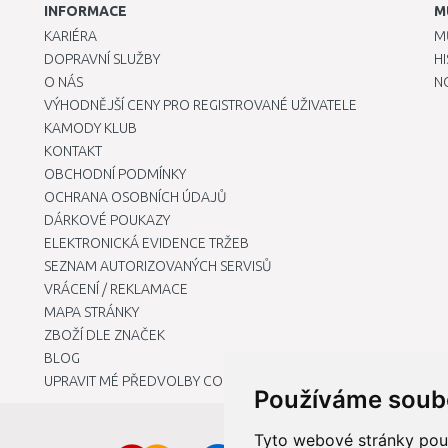
INFORMACE
M
KARIÉRA
M
DOPRAVNÍ SLUŽBY
H
O NÁS
N
VÝHODNĚJŠÍ CENY PRO REGISTROVANÉ UŽIVATELE
KAMODY KLUB
KONTAKT
OBCHODNÍ PODMÍNKY
OCHRANA OSOBNÍCH ÚDAJŮ
DÁRKOVÉ POUKAZY
ELEKTRONICKÁ EVIDENCE TRŽEB
SEZNAM AUTORIZOVANÝCH SERVISŮ
VRÁCENÍ / REKLAMACE
MAPA STRÁNKY
ZBOŽÍ DLE ZNAČEK
BLOG
UPRAVIT MÉ PŘEDVOLBY COOKIES
Používáme soub
Tyto webové stránky použí