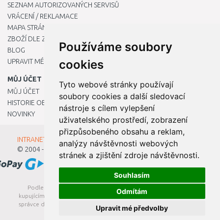
SEZNAM AUTORIZOVANÝCH SERVISŮ
VRÁCENÍ / REKLAMACE
MAPA STRÁNKY
ZBOŽÍ DLE ZNAČEK
Používáme soubory
BLOG
UPRAVIT MÉ PŘEDVOLBY COOKIES
cookies
MŮJ ÚČET
Tyto webové stránky používají
MŮJ ÚČET
soubory cookies a další sledovací
HISTORIE OBJEDNÁVEK
nástroje s cílem vylepšení
NOVINKY
uživatelského prostředí, zobrazení
přizpůsobeného obsahu a reklam,
INTRANET - Přihlášení pro zaměstnance
analýzy návštěvnosti webových
© 2004 - 2026
Kamody s.r.o.
stránek a zjištění zdroje návštěvnosti.
Souhlasím
Podle zákona o evidenci tržeb je prodávající povinen vystavit
Odmítám
kupujícímu účtenku. Zároveň je povinen zaevidovat přijatou tržbu u
správce daně online; v případě technického výpadku pak nejpozději
Upravit mé předvolby
do 48 hodin.