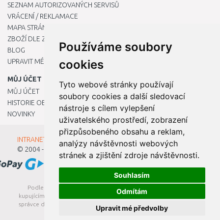
SEZNAM AUTORIZOVANÝCH SERVISŮ
VRÁCENÍ / REKLAMACE
MAPA STRÁNKY
ZBOŽÍ DLE ZNAČEK
Používáme soubory
BLOG
UPRAVIT MÉ PŘEDVOLBY COOKIES
cookies
MŮJ ÚČET
Tyto webové stránky používají
MŮJ ÚČET
soubory cookies a další sledovací
HISTORIE OBJEDNÁVEK
nástroje s cílem vylepšení
NOVINKY
uživatelského prostředí, zobrazení
přizpůsobeného obsahu a reklam,
INTRANET - Přihlášení pro zaměstnance
analýzy návštěvnosti webových
© 2004 - 2026
Kamody s.r.o.
stránek a zjištění zdroje návštěvnosti.
Souhlasím
Podle zákona o evidenci tržeb je prodávající povinen vystavit
Odmítám
kupujícímu účtenku. Zároveň je povinen zaevidovat přijatou tržbu u
správce daně online; v případě technického výpadku pak nejpozději
Upravit mé předvolby
do 48 hodin.