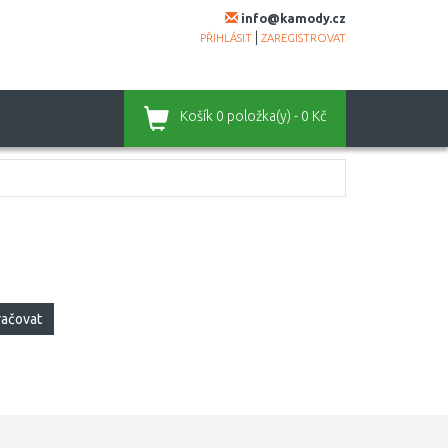
info@kamody.cz
|
PŘIHLÁSIT
ZAREGISTROVAT
Košík
0 položka(y) - 0 Kč
račovat