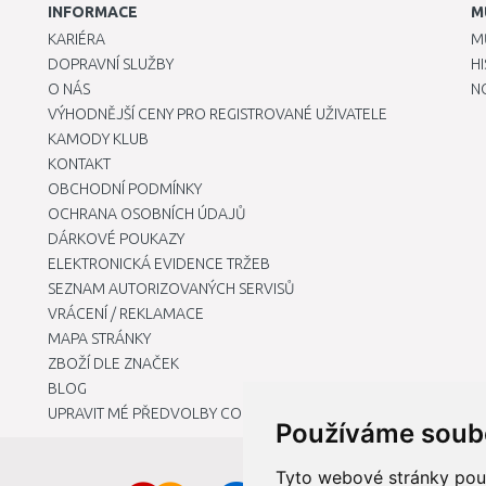
INFORMACE
M
KARIÉRA
M
DOPRAVNÍ SLUŽBY
H
O NÁS
N
VÝHODNĚJŠÍ CENY PRO REGISTROVANÉ UŽIVATELE
KAMODY KLUB
KONTAKT
OBCHODNÍ PODMÍNKY
OCHRANA OSOBNÍCH ÚDAJŮ
DÁRKOVÉ POUKAZY
ELEKTRONICKÁ EVIDENCE TRŽEB
SEZNAM AUTORIZOVANÝCH SERVISŮ
VRÁCENÍ / REKLAMACE
MAPA STRÁNKY
ZBOŽÍ DLE ZNAČEK
BLOG
UPRAVIT MÉ PŘEDVOLBY COOKIES
Používáme soub
Tyto webové stránky použí