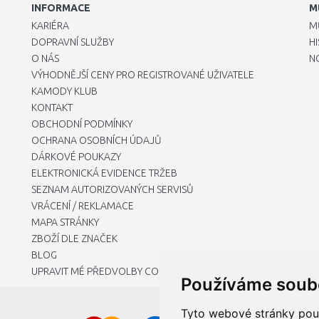
INFORMACE
M
KARIÉRA
M
DOPRAVNÍ SLUŽBY
H
O NÁS
N
VÝHODNĚJŠÍ CENY PRO REGISTROVANÉ UŽIVATELE
KAMODY KLUB
KONTAKT
OBCHODNÍ PODMÍNKY
OCHRANA OSOBNÍCH ÚDAJŮ
DÁRKOVÉ POUKAZY
ELEKTRONICKÁ EVIDENCE TRŽEB
SEZNAM AUTORIZOVANÝCH SERVISŮ
VRÁCENÍ / REKLAMACE
MAPA STRÁNKY
ZBOŽÍ DLE ZNAČEK
BLOG
UPRAVIT MÉ PŘEDVOLBY COOKIES
Používáme soub
Tyto webové stránky použí