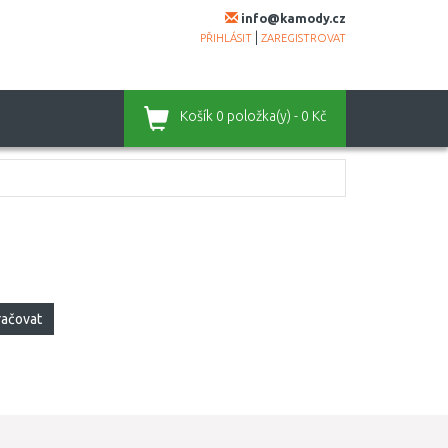
info@kamody.cz
|
PŘIHLÁSIT
ZAREGISTROVAT
Košík
0 položka(y) - 0 Kč
račovat