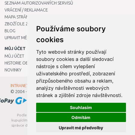
SEZNAM AUTORIZOVANÝCH SERVISŮ
VRÁCENÍ / REKLAMACE
MAPA STRÁNKY
ZBOŽÍ DLE ZNAČEK
Používáme soubory
BLOG
UPRAVIT MÉ PŘEDVOLBY COOKIES
cookies
MŮJ ÚČET
Tyto webové stránky používají
MŮJ ÚČET
soubory cookies a další sledovací
HISTORIE OBJEDNÁVEK
nástroje s cílem vylepšení
NOVINKY
uživatelského prostředí, zobrazení
přizpůsobeného obsahu a reklam,
INTRANET - Přihlášení pro zaměstnance
analýzy návštěvnosti webových
© 2004 - 2026
Kamody s.r.o.
stránek a zjištění zdroje návštěvnosti.
Souhlasím
Podle zákona o evidenci tržeb je prodávající povinen vystavit
Odmítám
kupujícímu účtenku. Zároveň je povinen zaevidovat přijatou tržbu u
správce daně online; v případě technického výpadku pak nejpozději
Upravit mé předvolby
do 48 hodin.