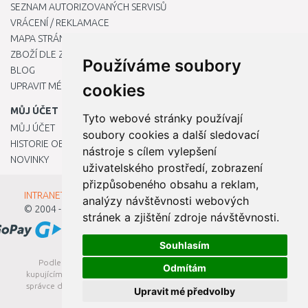
SEZNAM AUTORIZOVANÝCH SERVISŮ
VRÁCENÍ / REKLAMACE
MAPA STRÁNKY
ZBOŽÍ DLE ZNAČEK
Používáme soubory
BLOG
UPRAVIT MÉ PŘEDVOLBY COOKIES
cookies
MŮJ ÚČET
Tyto webové stránky používají
MŮJ ÚČET
soubory cookies a další sledovací
HISTORIE OBJEDNÁVEK
nástroje s cílem vylepšení
NOVINKY
uživatelského prostředí, zobrazení
přizpůsobeného obsahu a reklam,
INTRANET - Přihlášení pro zaměstnance
analýzy návštěvnosti webových
© 2004 - 2026
Kamody s.r.o.
stránek a zjištění zdroje návštěvnosti.
Souhlasím
Podle zákona o evidenci tržeb je prodávající povinen vystavit
Odmítám
kupujícímu účtenku. Zároveň je povinen zaevidovat přijatou tržbu u
správce daně online; v případě technického výpadku pak nejpozději
Upravit mé předvolby
do 48 hodin.