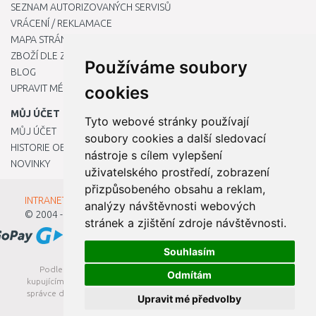
SEZNAM AUTORIZOVANÝCH SERVISŮ
VRÁCENÍ / REKLAMACE
MAPA STRÁNKY
ZBOŽÍ DLE ZNAČEK
Používáme soubory
BLOG
UPRAVIT MÉ PŘEDVOLBY COOKIES
cookies
MŮJ ÚČET
Tyto webové stránky používají
MŮJ ÚČET
soubory cookies a další sledovací
HISTORIE OBJEDNÁVEK
nástroje s cílem vylepšení
NOVINKY
uživatelského prostředí, zobrazení
přizpůsobeného obsahu a reklam,
INTRANET - Přihlášení pro zaměstnance
analýzy návštěvnosti webových
© 2004 - 2026
Kamody s.r.o.
stránek a zjištění zdroje návštěvnosti.
Souhlasím
Podle zákona o evidenci tržeb je prodávající povinen vystavit
Odmítám
kupujícímu účtenku. Zároveň je povinen zaevidovat přijatou tržbu u
správce daně online; v případě technického výpadku pak nejpozději
Upravit mé předvolby
do 48 hodin.