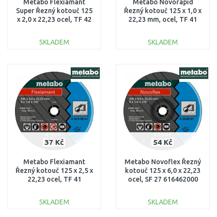
Metabo Flexiamant
Metabo Novorapid
Super Řezný kotouč 125
Řezný kotouč 125 x 1,0 x
x 2,0 x 22,23 ocel, TF 42
22,23 mm, ocel, TF 41
616101000
616506000
SKLADEM
SKLADEM
DO KOŠÍKU
DO KOŠÍKU
Porovnat
Porovnat
37 Kč
54 Kč
Metabo Flexiamant
Metabo Novoflex Řezný
Řezný kotouč 125 x 2,5 x
kotouč 125 x 6,0 x 22,23
22,23 ocel, TF 41
ocel, SF 27 616462000
616732000
SKLADEM
SKLADEM