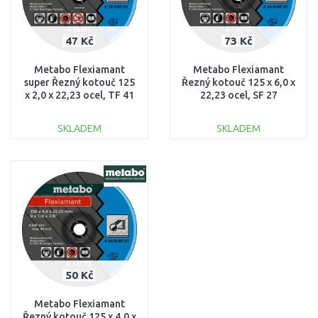
47 Kč
73 Kč
Metabo Flexiamant
Metabo Flexiamant
super Řezný kotouč 125
Řezný kotouč 125 x 6,0 x
x 2,0 x 22,23 ocel, TF 41
22,23 ocel, SF 27
616107000
616730000
SKLADEM
SKLADEM
DO KOŠÍKU
DO KOŠÍKU
Porovnat
Porovnat
50 Kč
Metabo Flexiamant
Řezný kotouč 125 x 4,0 x