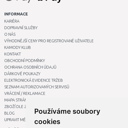
INFORMACE
KARIÉRA
DOPRAVNÍ SLUŽBY
O NÁS
VÝHODNĚJŠÍ CENY PRO REGISTROVANÉ UŽIVATELE
KAMODY KLUB
KONTAKT
OBCHODNÍ PODMÍNKY
OCHRANA OSOBNÍCH ÚDAJŮ
DÁRKOVÉ POUKAZY
ELEKTRONICKÁ EVIDENCE TRŽEB
SEZNAM AUTORIZOVANÝCH SERVISŮ
VRÁCENÍ / REKLAMACE
MAPA STRÁNKY
ZBOŽÍ DLE ZNAČEK
Používáme soubory
BLOG
UPRAVIT MÉ PŘEDVOLBY COOKIES
cookies