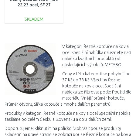
22,23 ocel, SF 27
616680000
SKLADEM
DO KOŠÍKU
Porovnat
V kategorii Řezné kotouče na kov a
ocel Speciální nabídka naleznete naši
nabídku kvalitních produktů od
následujících výrobců: METABO.
Ceny v této kategorii se pohybují od
37 Kč do 73 Kč. Všechny Řezné
kotouče na kov a ocel Speciální
nabídka lze filtrovat podle Použití dle
materiálu, Vnější průměr kotouče,
Průměr otvoru, Šířka kotouče a mnoha dalších parametrů.
Produkty v kategorii Řezné kotouče na kov a ocel Speciální nabídka
zasíláme po celém Česku a Slovensku a do 3 dalších zemí.
Doporučujeme: Kliknutím na políčko "Zobrazit pouze produkty
skladem" na pravé straně se zobrazí pouze Řezné kotouče na kov a