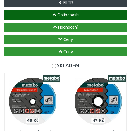
FILTR
Oblíbenosti
Hodnocení
Ceny
Ceny
SKLADEM
49 Kč
47 Kč