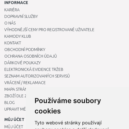
INFORMACE
KARIÉRA
DOPRAVNÍ SLUŽBY
O NÁS
VÝHODNĚJŠÍ CENY PRO REGISTROVANÉ UŽIVATELE
KAMODY KLUB
KONTAKT
OBCHODNÍ PODMÍNKY
OCHRANA OSOBNÍCH ÚDAJŮ
DÁRKOVÉ POUKAZY
ELEKTRONICKÁ EVIDENCE TRŽEB
SEZNAM AUTORIZOVANÝCH SERVISŮ
VRÁCENÍ / REKLAMACE
MAPA STRÁNKY
ZBOŽÍ DLE ZNAČEK
Používáme soubory
BLOG
UPRAVIT MÉ PŘEDVOLBY COOKIES
cookies
MŮJ ÚČET
Tyto webové stránky používají
MŮJ ÚČET