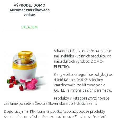
VÝPRODEJ DOMO
Automat.zmrzlinovač s
vestav.
kompresorem,Objem
nádoby je1,5litru PO
SKLADEM
SERVISE
DO KOŠÍKU
Porovnat
V kategorii Zmrzlinovače naleznete
naši nabídku kvalitních produktů od
následujících výrobců: DOMO-
ELEKTRO.
Ceny v této kategorii se pohybují od
4 046 Kč do 4 046 Kč. Všechny
Zmrzlinovače lze filtrovat podle
OUTLET a mnoha dalších parametrů.
Produkty v kategorii Zmrzlinovače
zasíláme po celém Česku a Slovensku a do 3 dalších zemí.
Doporučujeme: Kliknutím na políčko "Zobrazit pouze produkty
skladem" na pravé straně se zobrazí pouze Zmrzlinovače, které