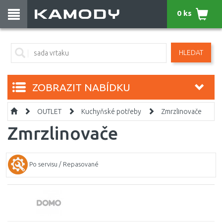
0 ks
HLEDAT
ZOBRAZIT NABÍDKU
OUTLET
Kuchyňské potřeby
Zmrzlinovače
Zmrzlinovače
Po servisu / Repasované