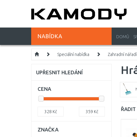
NABÍDKA
DOMŮ
S
Speciální nabídka
Zahradní nářadí
Hrá
UPŘESNIT HLEDÁNÍ
CENA
N
ŘADIT 
328
Kč
359
Kč
ZNAČKA