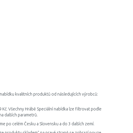
 nabídku kvalitních produktů od následujících výrobců:
 Kč. Všechny Hrábě Speciální nabídka lze filtrovat podle
ha dalších parametrů.
áme po celém Česku a Slovensku a do 3 dalších zemí.
ze produkty skladem" na pravé straně se zobrazí pouze