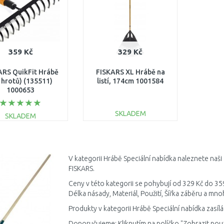
359 Kč
329 Kč
ARS QuikFit Hrábě
FISKARS XL Hrábě na
 hrotů) (135511)
listí, 174cm 1001584
1000653
SKLADEM
SKLADEM
DO KOŠÍKU
DO KOŠÍKU
Porovnat
Porovnat
V kategorii Hrábě Speciální nabídka naleznete naši
FISKARS.
Ceny v této kategorii se pohybují od 329 Kč do 359
Délka násady, Materiál, Použití, Šířka záběru a mno
Produkty v kategorii Hrábě Speciální nabídka zasíl
Doporučujeme: Kliknutím na políčko "Zobrazit pou