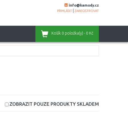
info@kamody.cz
|
PŘIHLÁSIT
ZAREGISTROVAT
Košík
0 položka(y) - 0 Kč
ZOBRAZIT POUZE PRODUKTY
SKLADEM