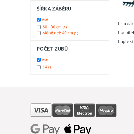
ŠÍŘKA ZÁBĚRU
Vše
Kam dále
60 - 80 cm
(1)
Koupit H
Méně než 40 cm
(1)
Kupte si
POČET ZUBŮ
Vše
14
(1)