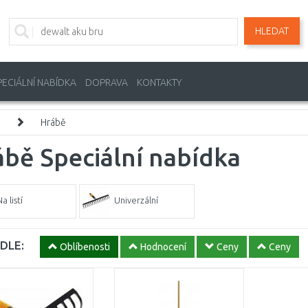
HLEDAT
PECIÁLNÍ NABÍDKA
DOPRAVA
KONTAKTY
Hrábě
bě Speciální nabídka
a listí
Univerzální
DLE:
Oblíbenosti
Hodnocení
Ceny
Ceny