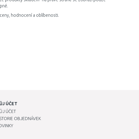
upné.
 ceny, hodnocení a oblíbenosti.
ŮJ ÚČET
ŮJ ÚČET
ISTORIE OBJEDNÁVEK
OVINKY