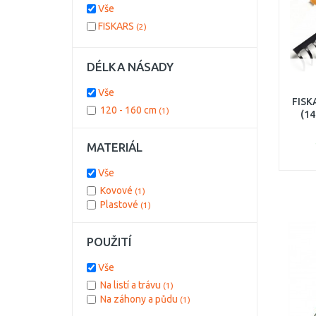
Vše
FISKARS
(2)
DÉLKA NÁSADY
Vše
FISK
120 - 160 cm
(1)
(14
MATERIÁL
Vše
Kovové
(1)
Plastové
(1)
POUŽITÍ
Vše
Na listí a trávu
(1)
Na záhony a půdu
(1)