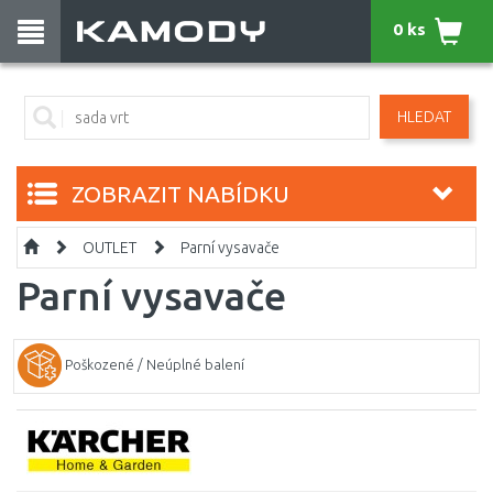
0 ks
HLEDAT
ZOBRAZIT NABÍDKU
OUTLET
Parní vysavače
Parní vysavače
Poškozené / Neúplné balení