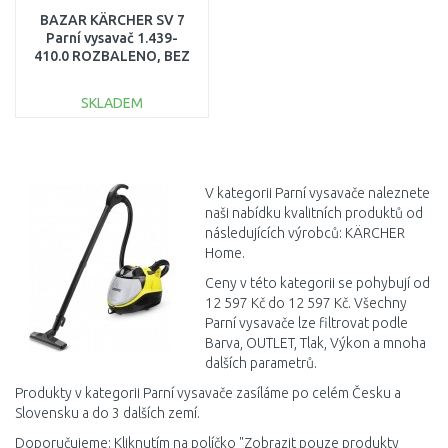
BAZAR KÄRCHER SV 7
Parní vysavač 1.439-
410.0 ROZBALENO, BEZ
ODMĚRKY NA VODU
SKLADEM
DO KOŠÍKU
Porovnat
V kategorii Parní vysavače naleznete
naši nabídku kvalitních produktů od
následujících výrobců: KÄRCHER
Home.
Ceny v této kategorii se pohybují od
12 597 Kč do 12 597 Kč. Všechny
Parní vysavače lze filtrovat podle
Barva, OUTLET, Tlak, Výkon a mnoha
dalších parametrů.
Produkty v kategorii Parní vysavače zasíláme po celém Česku a
Slovensku a do 3 dalších zemí.
Doporučujeme: Kliknutím na políčko "Zobrazit pouze produkty