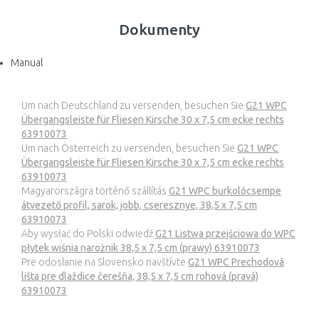
Dokumenty
Manual
Um nach Deutschland zu versenden, besuchen Sie
G21 WPC
Übergangsleiste für Fliesen Kirsche 30 x 7,5 cm ecke rechts
63910073
Um nach Österreich zu versenden, besuchen Sie
G21 WPC
Übergangsleiste für Fliesen Kirsche 30 x 7,5 cm ecke rechts
63910073
Magyarországra történő szállítás
G21 WPC burkolócsempe
átvezető profil, sarok, jobb, cseresznye, 38,5 x 7,5 cm
63910073
Aby wysłać do Polski odwiedź
G21 Listwa przejściowa do WPC
płytek wiśnia narożnik 38,5 x 7,5 cm (prawy) 63910073
Pre odoslanie na Slovensko navštívte
G21 WPC Prechodová
lišta pre dlaždice čerešňa, 38,5 x 7,5 cm rohová (pravá)
63910073