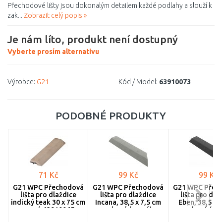
Přechodové lišty jsou dokonalým detailem každé podlahy a slouží k
zak...
Zobrazit celý popis »
Je nám líto, produkt není dostupný
Vyberte prosím alternativu
Výrobce:
G21
Kód / Model:
63910073
PODOBNÉ PRODUKTY
71 Kč
99 Kč
99 Kč
G21 WPC Přechodová
G21 WPC Přechodová
G21 WPC Přec
lišta pro dlaždice
lišta pro dlaždice
lišta pro dla
indický teak 30 x 75 cm
Incana, 38,5 x 7,5 cm
Eben, 38,5 x 
rovná 63910065
rohová (pravá)
rohová (pr
63910063
6391003