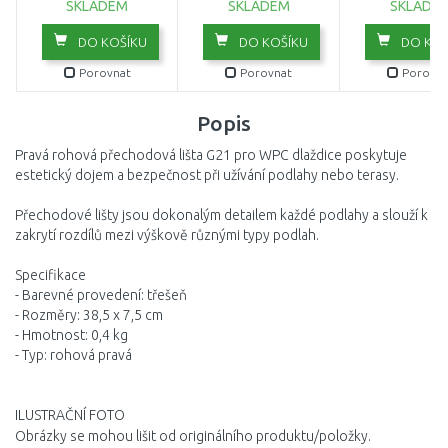
SKLADEM
SKLADEM
SKLADE
DO KOŠÍKU
DO KOŠÍKU
DO KOŠ
Porovnat
Porovnat
Porovna
Popis
Pravá rohová přechodová lišta G21 pro WPC dlaždice poskytuje
estetický dojem a bezpečnost při užívání podlahy nebo terasy.
Přechodové lišty jsou dokonalým detailem každé podlahy a slouží k
zakrytí rozdílů mezi výškově různými typy podlah.
Specifikace
- Barevné provedení: třešeň
- Rozměry: 38,5 x 7,5 cm
- Hmotnost: 0,4 kg
- Typ: rohová pravá
ILUSTRAČNÍ FOTO
Obrázky se mohou lišit od originálního produktu/položky.