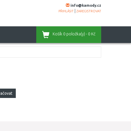
info@kamody.cz
|
PŘIHLÁSIT
ZAREGISTROVAT
Košík
0 položka(y) - 0 Kč
račovat