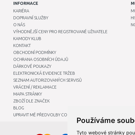
INFORMACE
M
KARIÉRA
M
DOPRAVNÍ SLUŽBY
H
O NÁS
N
VÝHODNĚJŠÍ CENY PRO REGISTROVANÉ UŽIVATELE
KAMODY KLUB
KONTAKT
OBCHODNÍ PODMÍNKY
OCHRANA OSOBNÍCH ÚDAJŮ
DÁRKOVÉ POUKAZY
ELEKTRONICKÁ EVIDENCE TRŽEB
SEZNAM AUTORIZOVANÝCH SERVISŮ
VRÁCENÍ / REKLAMACE
MAPA STRÁNKY
ZBOŽÍ DLE ZNAČEK
BLOG
UPRAVIT MÉ PŘEDVOLBY COOKIES
Používáme soub
Tyto webové stránky použí