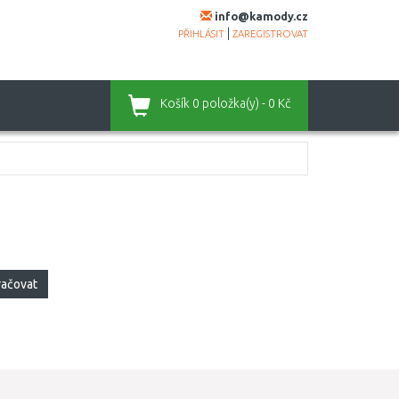
info@kamody.cz
|
PŘIHLÁSIT
ZAREGISTROVAT
Košík
0 položka(y) - 0 Kč
račovat