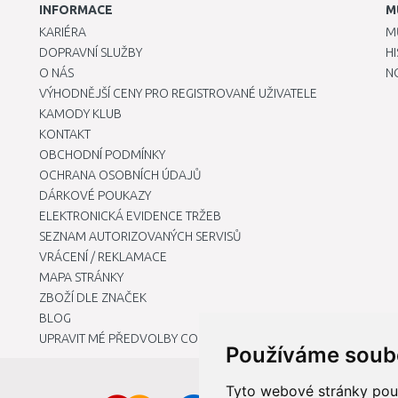
INFORMACE
M
KARIÉRA
M
DOPRAVNÍ SLUŽBY
H
O NÁS
N
VÝHODNĚJŠÍ CENY PRO REGISTROVANÉ UŽIVATELE
KAMODY KLUB
KONTAKT
OBCHODNÍ PODMÍNKY
OCHRANA OSOBNÍCH ÚDAJŮ
DÁRKOVÉ POUKAZY
ELEKTRONICKÁ EVIDENCE TRŽEB
SEZNAM AUTORIZOVANÝCH SERVISŮ
VRÁCENÍ / REKLAMACE
MAPA STRÁNKY
ZBOŽÍ DLE ZNAČEK
BLOG
UPRAVIT MÉ PŘEDVOLBY COOKIES
Používáme soub
Tyto webové stránky použí