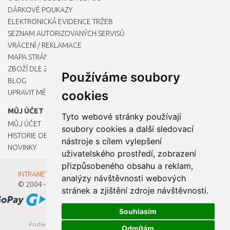
DÁRKOVÉ POUKAZY
ELEKTRONICKÁ EVIDENCE TRŽEB
SEZNAM AUTORIZOVANÝCH SERVISŮ
VRÁCENÍ / REKLAMACE
MAPA STRÁNKY
ZBOŽÍ DLE ZNAČEK
Používáme soubory
BLOG
UPRAVIT MÉ PŘEDVOLBY COOKIES
cookies
MŮJ ÚČET
Tyto webové stránky používají
MŮJ ÚČET
soubory cookies a další sledovací
HISTORIE OBJEDNÁVEK
nástroje s cílem vylepšení
NOVINKY
uživatelského prostředí, zobrazení
přizpůsobeného obsahu a reklam,
INTRANET - Přihlášení pro zaměstnance
analýzy návštěvnosti webových
© 2004 - 2026
Kamody s.r.o.
stránek a zjištění zdroje návštěvnosti.
Souhlasím
Podle zákona o evidenci tržeb je prodávající povinen vystavit
Odmítám