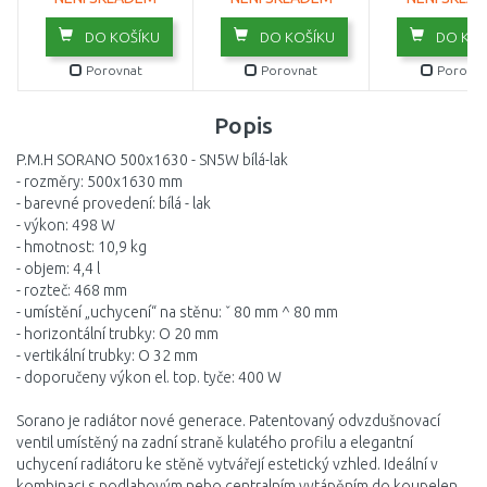
DO KOŠÍKU
DO KOŠÍKU
DO KOŠ
Porovnat
Porovnat
Porovna
Popis
P.M.H SORANO 500x1630 - SN5W bílá-lak
- rozměry: 500x1630 mm
- barevné provedení: bílá - lak
- výkon: 498 W
- hmotnost: 10,9 kg
- objem: 4,4 l
- rozteč: 468 mm
- umístění „uchycení“ na stěnu: ˇ 80 mm ^ 80 mm
- horizontální trubky: O 20 mm
- vertikální trubky: O 32 mm
- doporučeny výkon el. top. tyče: 400 W
Sorano je radiátor nové generace. Patentovaný odvzdušnovací
ventil umístěný na zadní straně kulatého profilu a elegantní
uchycení radiátoru ke stěně vytvářejí estetický vzhled. Ideální v
kombinaci s podlahovým nebo centralním vytápěním do koupelen,