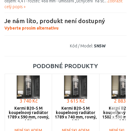
objem: 4,4 l - rozteč: 468 mm - umístění „uchycení“ na st...
Zobrazit
celý popis »
Je nám líto, produkt není dostupný
Vyberte prosím alternativu
Kód / Model:
SN5W
PODOBNÉ PRODUKTY
3 740 Kč
3 615 Kč
2 883 K
Kermi B20-S M
Kermi B20-S M
Kermi B20-
koupelnový radiátor
koupelnový radiátor
koupelnový ra
1789 x 590 mm, rovný,
1789 x 740 mm, rovný,
1502 x 590 mm,
bílá
bílá
bílá
LS01M1800602XXK
LS01M1800752XXK
LS01M15006
NENÍ SKLADEM
NENÍ SKLADEM
NENÍ SKLA