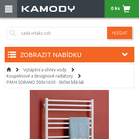
0 ks
HLEDAT
ZOBRAZIT NABÍDKU
Vytápění a ohřev vody
Koupelnové a designové radiátory
P.M.H SORANO 500x1630 - SN5W bílá-lak