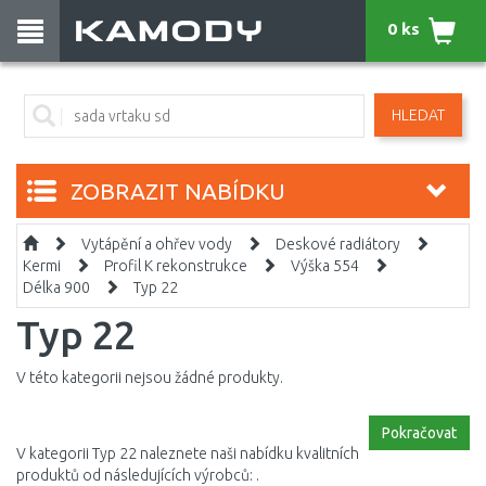
0 ks
HLEDAT
ZOBRAZIT NABÍDKU
Vytápění a ohřev vody
Deskové radiátory
Kermi
Profil K rekonstrukce
Výška 554
Délka 900
Typ 22
Typ 22
V této kategorii nejsou žádné produkty.
Pokračovat
V kategorii Typ 22 naleznete naši nabídku kvalitních
produktů od následujících výrobců: .