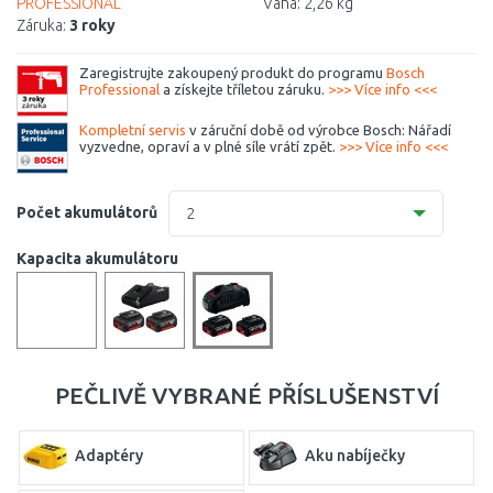
PROFESSIONAL
Váha:
2,26 kg
Záruka:
3 roky
Zaregistrujte zakoupený produkt do programu
Bosch
Professional
a získejte tříletou záruku.
>>> Více info <<<
Kompletní servis
v záruční době od výrobce Bosch: Nářadí
vyzvedne, opraví a v plné síle vrátí zpět.
>>> Více info <<<
Počet akumulátorů
2
2
Kapacita akumulátoru
3
PEČLIVĚ VYBRANÉ PŘÍSLUŠENSTVÍ
Adaptéry
Aku nabíječky