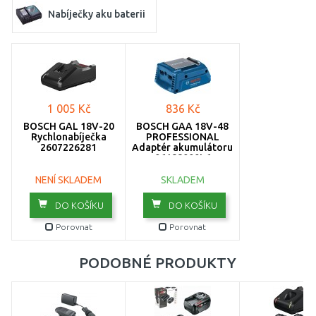
Nabíječky aku baterii
1 005 Kč
836 Kč
BOSCH GAL 18V-20
BOSCH GAA 18V-48
Rychlonabíječka
PROFESSIONAL
2607226281
Adaptér akumulátoru
06188000L6
NENÍ SKLADEM
SKLADEM
DO KOŠÍKU
DO KOŠÍKU
Porovnat
Porovnat
PODOBNÉ PRODUKTY