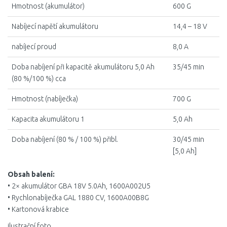
Hmotnost (akumulátor)
600 G
Nabíjecí napětí akumulátoru
14,4 – 18 V
nabíjecí proud
8,0 A
Doba nabíjení při kapacitě akumulátoru 5,0 Ah
35/45 min
(80 %/100 %) cca
Hmotnost (nabíječka)
700 G
Kapacita akumulátoru 1
5,0 Ah
Doba nabíjení (80 % / 100 %) přibl.
30/45 min
[5,0 Ah]
Obsah balení:
• 2× akumulátor GBA 18V 5.0Ah, 1600A002U5
• Rychlonabíječka GAL 1880 CV, 1600A00B8G
• Kartonová krabice
ilustrační foto