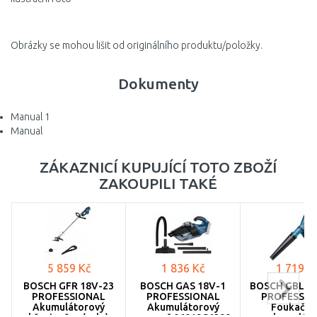
Obrázky se mohou lišit od originálního produktu/položky.
Dokumenty
Manual 1
Manual
ZÁKAZNICÍ KUPUJÍCÍ TOTO ZBOŽÍ
ZAKOUPILI TAKÉ
5 859 Kč
1 836 Kč
1 719 K
BOSCH GFR 18V-23
BOSCH GAS 18V-1
BOSCH GBL 1
PROFESSIONAL
PROFESSIONAL
PROFESSIO
Akumulátorový
Akumulátorový
Foukač b