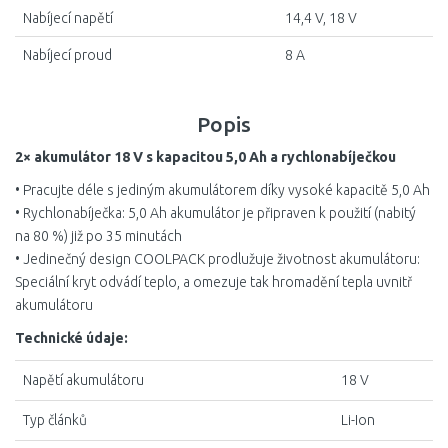
Nabíjecí napětí
14,4 V, 18 V
Nabíjecí proud
8 A
Popis
2× akumulátor 18 V s kapacitou 5,0 Ah a rychlonabíječkou
• Pracujte déle s jediným akumulátorem díky vysoké kapacitě 5,0 Ah
• Rychlonabíječka: 5,0 Ah akumulátor je připraven k použití (nabitý
na 80 %) již po 35 minutách
• Jedinečný design COOLPACK prodlužuje životnost akumulátoru:
Speciální kryt odvádí teplo, a omezuje tak hromadění tepla uvnitř
akumulátoru
Technické údaje:
Napětí akumulátoru
18 V
Typ článků
Li-Ion