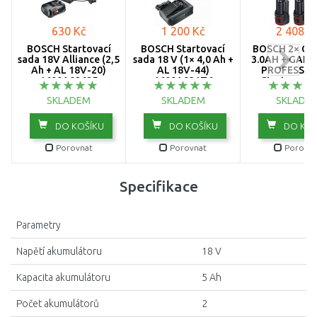
630 Kč
1 200 Kč
2 408 K
BOSCH Startovací
BOSCH Startovací
BOSCH 2× GB
sada 18V Alliance (2,5
sada 18 V (1× 4,0 Ah +
3.0AH + GAL 
Ah + AL 18V-20)
AL 18V-44)
PROFESSIO
1600A02625
1600A031T6
Startovací 
1600A019
SKLADEM
SKLADEM
SKLADE
DO KOŠÍKU
DO KOŠÍKU
DO KOŠ
Porovnat
Porovnat
Porovna
Specifikace
Parametry
Napětí akumulátoru
18 V
Kapacita akumulátoru
5 Ah
Počet akumulátorů
2