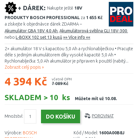
+ DÁREK:
Nakupte ještě
18V
PRODUKTY BOSCH PROFESSIONAL
za
1 655 Kč
a získejte k objednávce dárek ZDARMA –
Akumulátor GBA 18V 4.0 Ah
,
Akumulátorová svítilna GLI 18V-300
,
nebo
L-BOXX 102 set 13 kusů
»» Více info ««
2× akumulátor 18 V s kapacitou 5,0 Ah a rychlonabíječkou • Pracujte
déle s jediným akumulátorem díky vysoké kapacitě 5,0 Ah •
Rychlonabíječka: 5,0 Ah akumulátor je připraven k použití (nabitý...
Zobrazit celý popis »
4 394 Kč
včetně DPH
7 089 Kč
SKLADEM > 10 ks
Můžete mít už 10.08.
Množství:
POROVNAT
Výrobce:
BOSCH
Kód / Model:
1600A00B8J