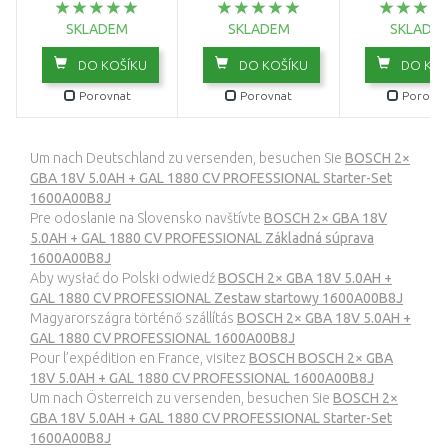
křovinořez (solo)
vysavač 06019C6200
akumuláto
06008D1000
06019F51
SKLADEM
SKLADEM
SKLADE
DO KOŠÍKU
DO KOŠÍKU
DO KOŠ
Porovnat
Porovnat
Porovna
Um nach Deutschland zu versenden, besuchen Sie
BOSCH 2×
GBA 18V 5.0AH + GAL 1880 CV PROFESSIONAL Starter-Set
1600A00B8J
Pre odoslanie na Slovensko navštívte
BOSCH 2× GBA 18V
5.0AH + GAL 1880 CV PROFESSIONAL Základná súprava
1600A00B8J
Aby wysłać do Polski odwiedź
BOSCH 2× GBA 18V 5.0AH +
GAL 1880 CV PROFESSIONAL Zestaw startowy 1600A00B8J
Magyarországra történő szállítás
BOSCH 2× GBA 18V 5.0AH +
GAL 1880 CV PROFESSIONAL 1600A00B8J
Pour l’expédition en France, visitez
BOSCH BOSCH 2× GBA
18V 5.0AH + GAL 1880 CV PROFESSIONAL 1600A00B8J
Um nach Österreich zu versenden, besuchen Sie
BOSCH 2×
GBA 18V 5.0AH + GAL 1880 CV PROFESSIONAL Starter-Set
1600A00B8J