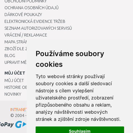
OBCHODNÍ PODMÍNKY
OCHRANA OSOBNÍCH ÚDAJŮ
DÁRKOVÉ POUKAZY
ELEKTRONICKÁ EVIDENCE TRŽEB
SEZNAM AUTORIZOVANÝCH SERVISŮ
VRÁCENÍ / REKLAMACE
MAPA STRÁNKY
ZBOŽÍ DLE ZNAČEK
Používáme soubory
BLOG
UPRAVIT MÉ PŘEDVOLBY COOKIES
cookies
MŮJ ÚČET
Tyto webové stránky používají
MŮJ ÚČET
soubory cookies a další sledovací
HISTORIE OBJEDNÁVEK
nástroje s cílem vylepšení
NOVINKY
uživatelského prostředí, zobrazení
přizpůsobeného obsahu a reklam,
INTRANET - Přihlášení pro zaměstnance
analýzy návštěvnosti webových
© 2004 - 2026
Kamody s.r.o.
stránek a zjištění zdroje návštěvnosti.
Souhlasím