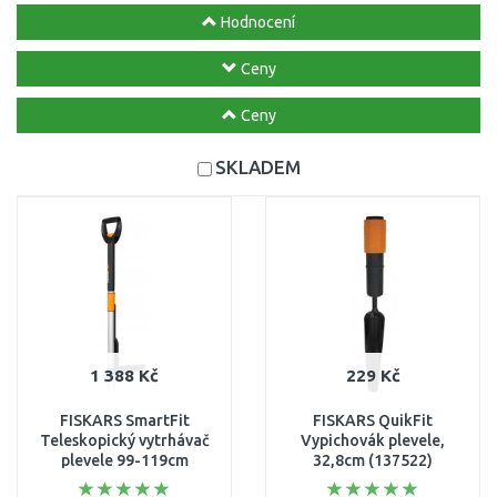
Hodnocení
Ceny
Ceny
SKLADEM
1 388 Kč
229 Kč
FISKARS SmartFit
FISKARS QuikFit
Teleskopický vytrhávač
Vypichovák plevele,
plevele 99-119cm
32,8cm (137522)
(139960) 1020125
1000731