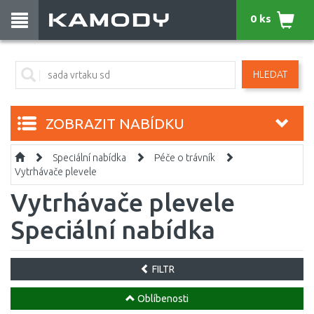
0 ks
HLEDAT
ZOBRAZIT NABÍDKU
Speciální nabídka
Péče o trávník
Vytrhávače plevele
Vytrhávače plevele
Speciální nabídka
FILTR
Oblíbenosti