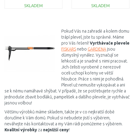
SKLADEM
SKLADEM
DO KOŠÍKU
DO KOŠÍKU
Porovnat
Porovnat
Pokud Vás na zahradě a kolem domu
trápí plevel, jste tu správně. Máme
pro Vás řešení!
Vyrthávače plevele
FISKARS
nebo
GARDENA
jsou
důmyslný vynález. Vyznačují se
lehkostí a je snadné s nimi pracovat.
Jich čelisti vyrobené z nerezové
oceli uchopí kořeny ve větší
hloubce. Práce s nimi je pohodlná.
Plevel už nemusíte vykopávat a ani
se k němu namáhavě shýbat. V případě, že se potřebujete rychle a
jednoduše zbavit bodláků, pampelišek a dalšího plevele, je vytrhávač
jasnou volbou!
Většinu výrobků máme skladem, takže je v co nejkratší době
doručíme k Vám domů. Pokud si nebudete jistí s výběrem,
neváhejte nás kontaktovat a my Vám rádi pomůžeme s výběrem.
Kvalitní výrobky
za
nejnižší ceny
!