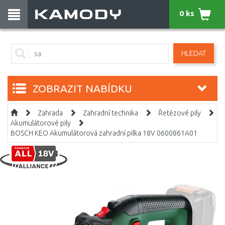
0 ks
HLEDAT
ZOBRAZIT NABÍDKU
Zahrada
Zahradní technika
Řetězové pily
Akumulátorové pily
BOSCH KEO Akumulátorová zahradní pilka 18V 0600861A01