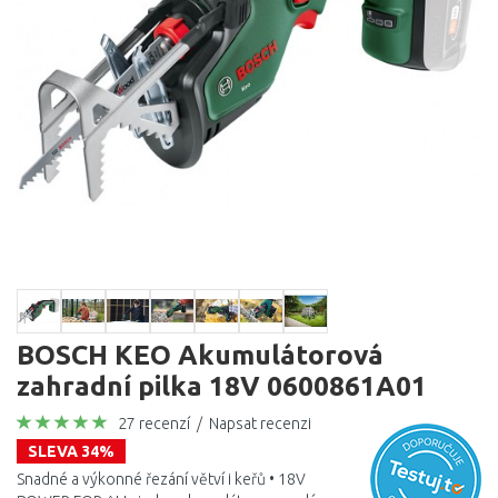
BOSCH KEO Akumulátorová
zahradní pilka 18V 0600861A01
27 recenzí
/
Napsat recenzi
SLEVA 34%
Snadné a výkonné řezání větví i keřů • 18V