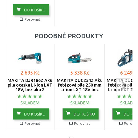
DO KOŠÍKU
Porovnat
PODOBNÉ PRODUKTY
2 695 Kč
5 338 Kč
6 249 K
MAKITA DJR186Z Aku
MAKITA DUC254Z Aku
MAKITA DUC35
pila ocaska Li-ion LXT
řetězová pila 250 mm
řetězová pila
18V, bez aku Z
Li-ion LXT 18V bez
Li-ion LXT 2x
aku
aku
SKLADEM
SKLADEM
SKLADE
DO KOŠÍKU
DO KOŠÍKU
DO KOŠ
Porovnat
Porovnat
Porovna