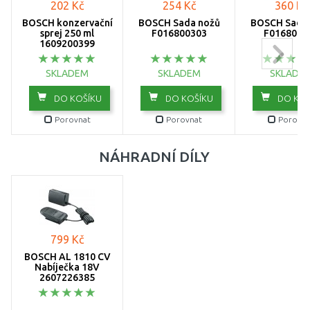
202 Kč
254 Kč
360 Kč
BOSCH konzervační
BOSCH Sada nožů
BOSCH Sada
sprej 250 ml
F016800303
F0168003
1609200399
SKLADEM
SKLADEM
SKLADE
DO KOŠÍKU
DO KOŠÍKU
DO KOŠ
Porovnat
Porovnat
Porovna
NÁHRADNÍ DÍLY
799 Kč
BOSCH AL 1810 CV
Nabíječka 18V
2607226385