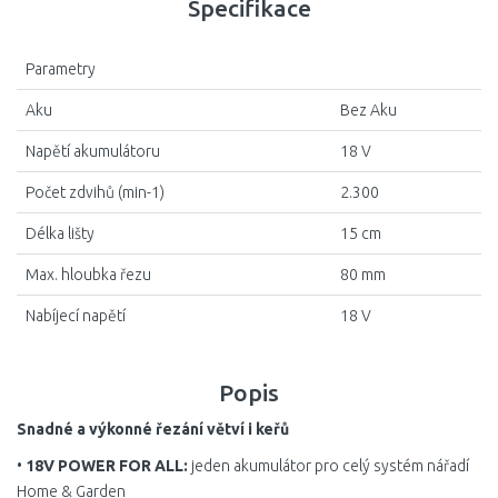
Specifikace
Parametry
Aku
Bez Aku
Napětí akumulátoru
18 V
Počet zdvihů (min-1)
2.300
Délka lišty
15 cm
Max. hloubka řezu
80 mm
Nabíjecí napětí
18 V
Popis
Snadné a výkonné řezání větví i keřů
•
18V POWER FOR ALL:
jeden akumulátor pro celý systém nářadí
Home & Garden