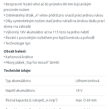
• Bezpracné řezání větví až do průměru 80 mm švýcarským
precizním nožem
• Odnímatelný držák „A“ větev přidrží pro snazší práci jednou rukou
• Díky vyměnitelným nožům stačí jedno nářadí na širokou škálu prací
doma i na zahradě
• Výkonný 18V akumulátor až na 115 řezů na jedno nabití
• Řezání s pozvolným rozběhem pro lepší kontrolu a pohodlí
• Technologie Syn
Obsah balení:
• Kartonová krabice
• Pilový plátek „Top for Wood“ S644D
Technické údaje:
Typ akumulátoru
Lithium-iontová
Napětí akumulátoru
18 V
Řezná kapacita (s rukojetí „A-Grip“)
max. O 60 mm