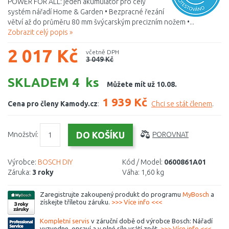
POWER FOR ALL: jeden akumulátor pro celý
systém nářadí Home & Garden • Bezpracné řezání
větví až do průměru 80 mm švýcarským precizním nožem •...
Zobrazit celý popis »
2 017 Kč
včetně DPH
3 049 Kč
SKLADEM 4 ks
Můžete mít už 10.08.
1 939 Kč
Cena pro členy Kamody.cz
:
Chci se stát členem
.
Množství:
POROVNAT
Výrobce:
BOSCH DIY
Kód / Model:
0600861A01
Záruka:
3 roky
Váha:
1,60 kg
Zaregistrujte zakoupený produkt do programu
MyBosch
a
získejte tříletou záruku.
>>> Více info <<<
Kompletní servis
v záruční době od výrobce Bosch: Nářadí
vyzvedne, opraví a v plné síle vrátí zpět.
>>> Více info <<<