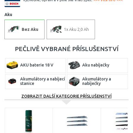
Aku
Bez Aku
1x Aku 2,0 Ah
PEČLIVĚ VYBRANÉ PŘÍSLUŠENSTVÍ
AKU baterie 18 V
Aku nabíječky
Akumulátory a nabíjecí
Akumulátory a
stanice
nabíječky
ZOBRAZIT DALŠÍ KATEGORIE PŘÍSLUŠENSTVÍ
Nabíječky aku baterii
Náhradní díly a údržba
Oleje
Oleje a kanystry
Sady pilových plátků