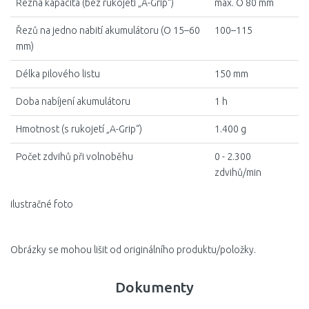
Řezná kapacita (bez rukojeti „A-Grip“)
max. O 80 mm
Řezů na jedno nabití akumulátoru (O 15–60
100–115
mm)
Délka pilového listu
150 mm
Doba nabíjení akumulátoru
1 h
Hmotnost (s rukojetí „A-Grip“)
1.400 g
Počet zdvihů při volnoběhu
0 - 2.300
zdvihů/min
ilustračné foto
Obrázky se mohou lišit od originálního produktu/položky.
Dokumenty