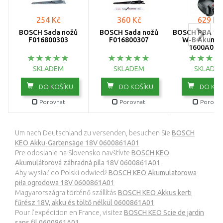
254 Kč
360 Kč
629 Kč
BOSCH Sada nožů
BOSCH Sada nožů
BOSCH PBA 18V
F016800303
F016800307
W-B Akumul
1600A005
SKLADEM
SKLADEM
SKLADE
DO KOŠÍKU
DO KOŠÍKU
DO KOŠ
Porovnat
Porovnat
Porovna
Um nach Deutschland zu versenden, besuchen Sie
BOSCH
KEO Akku-Gartensäge 18V 0600861A01
Pre odoslanie na Slovensko navštívte
BOSCH KEO
Akumulátorová záhradná píla 18V 0600861A01
Aby wysłać do Polski odwiedź
BOSCH KEO Akumulatorowa
piła ogrodowa 18V 0600861A01
Magyarországra történő szállítás
BOSCH KEO Akkus kerti
fűrész 18V, akku és töltő nélkül 0600861A01
Pour l’expédition en France, visitez
BOSCH KEO Scie de jardin
sans fil 0600861A01