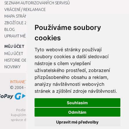
SEZNAM AUTORIZOVANÝCH SERVISŮ
VRÁCENÍ / REKLAMACE
MAPA STRÁNKY
ZBOŽÍ DLE ZNAČEK
Používáme soubory
BLOG
UPRAVIT MÉ PŘEDVOLBY COOKIES
cookies
MŮJ ÚČET
Tyto webové stránky používají
MŮJ ÚČET
soubory cookies a další sledovací
HISTORIE OBJEDNÁVEK
nástroje s cílem vylepšení
NOVINKY
uživatelského prostředí, zobrazení
přizpůsobeného obsahu a reklam,
INTRANET - Přihlášení pro zaměstnance
analýzy návštěvnosti webových
© 2004 - 2026
Kamody s.r.o.
stránek a zjištění zdroje návštěvnosti.
Souhlasím
Podle zákona o evidenci tržeb je prodávající povinen vystavit
Odmítám
kupujícímu účtenku. Zároveň je povinen zaevidovat přijatou tržbu u
správce daně online; v případě technického výpadku pak nejpozději
Upravit mé předvolby
do 48 hodin.