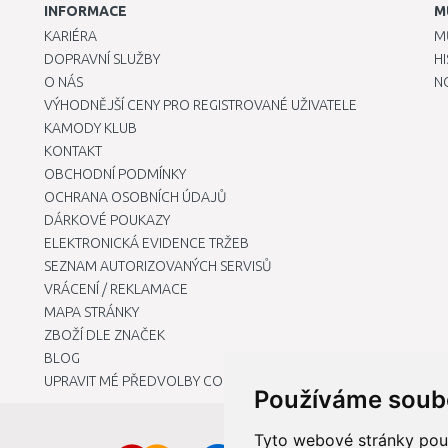
INFORMACE
M
KARIÉRA
M
DOPRAVNÍ SLUŽBY
H
O NÁS
N
VÝHODNĚJŠÍ CENY PRO REGISTROVANÉ UŽIVATELE
KAMODY KLUB
KONTAKT
OBCHODNÍ PODMÍNKY
OCHRANA OSOBNÍCH ÚDAJŮ
DÁRKOVÉ POUKAZY
ELEKTRONICKÁ EVIDENCE TRŽEB
SEZNAM AUTORIZOVANÝCH SERVISŮ
VRÁCENÍ / REKLAMACE
MAPA STRÁNKY
ZBOŽÍ DLE ZNAČEK
BLOG
UPRAVIT MÉ PŘEDVOLBY COOKIES
Používáme soub
Tyto webové stránky použí