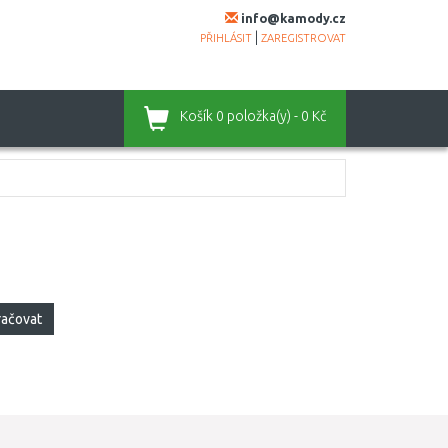
info@kamody.cz
|
PŘIHLÁSIT
ZAREGISTROVAT
Košík
0 položka(y) - 0 Kč
račovat