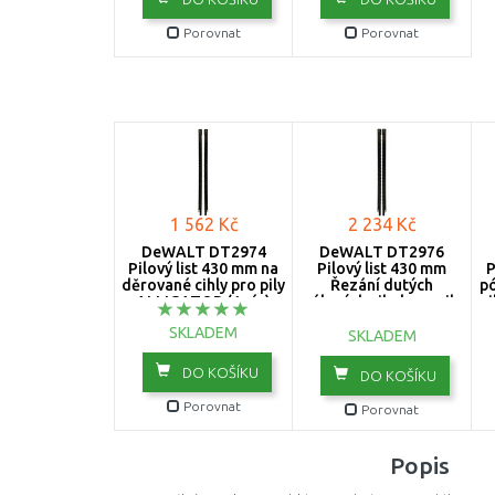
Porovnat
Porovnat
1 562 Kč
2 234 Kč
DeWALT DT2974
DeWALT DT2976
Pilový list 430 mm na
Pilový list 430 mm
P
děrované cihly pro pily
Řezání dutých
pó
ALLIGATOR (1pár)
pálených cihel pro pily
pi
Alligator (1pár)
SKLADEM
SKLADEM
DO KOŠÍKU
DO KOŠÍKU
Porovnat
Porovnat
Popis