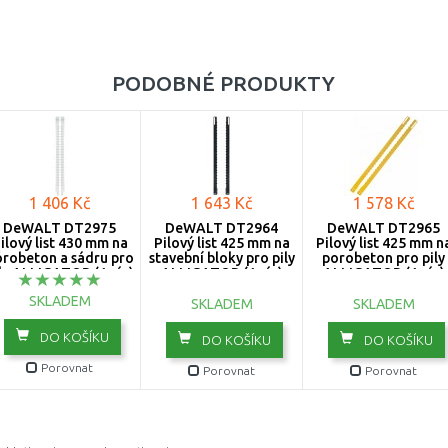
PODOBNÉ PRODUKTY
1 406 Kč
1 643 Kč
1 578 Kč
DeWALT DT2975
DeWALT DT2964
DeWALT DT2965
ilový list 430 mm na
Pilový list 425 mm na
Pilový list 425 mm n
robeton a sádru pro
stavební bloky pro pily
porobeton pro pily
ly ALLIGATOR (1pár)
ALLIGATOR (1pár)
ALLIGATOR (1pár)
SKLADEM
SKLADEM
SKLADEM
DO KOŠÍKU
DO KOŠÍKU
DO KOŠÍKU
Porovnat
Porovnat
Porovnat