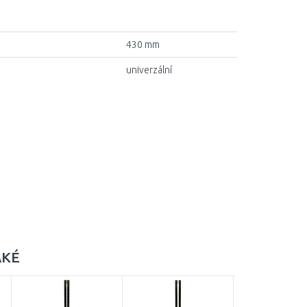
430 mm
univerzální
AKÉ