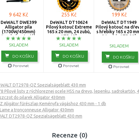
9 642 Kč
255 Kč
199 Kč
DeWALT DWE399
DeWALT DT10624
DeWALT DT1949
Alligator pila
Pilový kotouč Extreme
Pilový kotouč na dře
(1700W/450mm)
165 x 20 mm, 24 zubů,
s hřebíky 165 x 20 m
stavební materiály
ATB 18°
24 zubů, ATB 20°
SKLADEM
SKLADEM
SKLADEM
DO KOŠÍKU
DO KOŠÍKU
DO KOŠÍKU
Porovnat
Porovnat
Porovnat
WALT DT2978-QZ Spezialsägeblatt 430 mm
Pílové listy z rýchloreznej ocele HSS na drevo, lepenku, sadrokartón,
czot do pilarek Alligator 430mm
Aligátor fűrészlap Keményfa vágáshoz 430 mm - 1 db
ame a tronçonneuse Alligator 430mm
ALT DT2978-QZ Spezialsägeblatt 430 mm
Recenze (0)