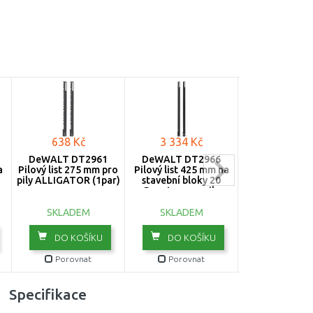
638 Kč
3 334 Kč
294 Kč
DeWALT DT2961
DeWALT DT2966
MAKITA 191
a
Pilový list 275 mm pro
Pilový list 425 mm na
Vodící řetězov
pily ALLIGATOR (1par)
stavební bloky 20
DOUBLE GUA
Poroton pro pily
45cm, 1.3mm
ALLIGATOR (1pár)
článků, 3/
SKLADEM
SKLADEM
SKLADE
DO KOŠÍKU
DO KOŠÍKU
DO KOŠ
Porovnat
Porovnat
Porovn
Specifikace