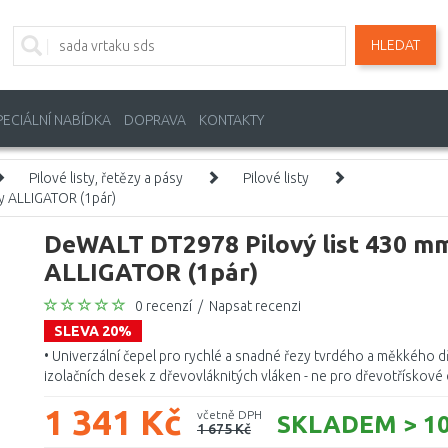
HLEDAT
PECIÁLNÍ NABÍDKA
DOPRAVA
KONTAKTY
Pilové listy, řetězy a pásy
Pilové listy
ly ALLIGATOR (1pár)
DeWALT DT2978 Pilový list 430 mm,
ALLIGATOR (1pár)
0 recenzí
/
Napsat recenzi
SLEVA 20%
• Univerzální čepel pro rychlé a snadné řezy tvrdého a měkkého d
izolačních desek z dřevovláknitých vláken - ne pro dřevotřískové de
1 341 Kč
včetně DPH
SKLADEM > 10
1 675 Kč