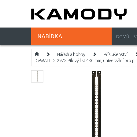
NABÍDKA
DOMŮ
S
Nářadí a hobby
Příslušenství
DeWALT DT2978 Pilový list 430 mm, univerzální pro pi