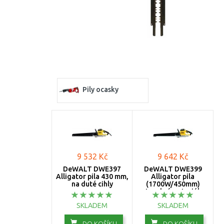
Pily ocasky
9 532 Kč
9 642 Kč
DeWALT DWE397
DeWALT DWE399
Alligator pila 430 mm,
Alligator pila
na duté cihly
(1700W/450mm)
stavební materiály
SKLADEM
SKLADEM
DO KOŠÍKU
DO KOŠÍKU