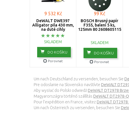
9 532 Kč
99 Kč
DeWALT DWE397
BOSCH Brusný papír
Alligator pila 430 mm,
F355, balení 5 ks,
na duté cihly
125mm 80 2608605115
SKLADEM
SKLADEM
DO KOŠÍKU
DO KOŠÍKU
Porovnat
Porovnat
Um nach Deutschland zu versenden, besuchen Sie
De
Pre odoslanie na Slovensko navštívte
DeWALT DT2978 
Aby wysłać do Polski odwiedź
DeWALT DT2978 Brzesz
Magyarországra történő szállítás
DeWALT DT2978-QZ 
Pour l’expédition en France, visitez
DeWALT DT2978 L
Um nach Österreich zu versenden, besuchen Sie
DeW