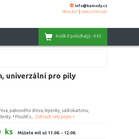
info@kamody.cz
|
PŘIHLÁSIT
ZAREGISTROVAT
Košík
0 položka(y) - 0 Kč
 univerzální pro pily
řeva, palivového dřeva, lepenky, sádrokartonu,
sky. • Použití s...
Zobrazit celý popis »
 ks
Můžete mít už 11.08. - 12.08.