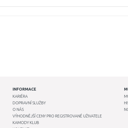
INFORMACE
M
KARIÉRA
M
DOPRAVNÍ SLUŽBY
H
O NÁS
N
VÝHODNĚJŠÍ CENY PRO REGISTROVANÉ UŽIVATELE
KAMODY KLUB