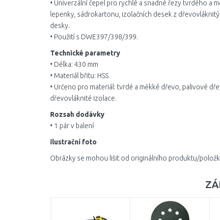
• Univerzální čepel pro rychlé a snadné řezy tvrdého a 
lepenky, sádrokartonu, izolačních desek z dřevovláknitý
desky.
• Použití s DWE397/398/399.
Technické parametry
• Délka: 430 mm
• Materiál břitu: HSS
• Určeno pro materiál: tvrdé a měkké dřevo, palivové dř
dřevovláknité izolace.
Rozsah dodávky
• 1 pár v balení
ilustrační foto
Obrázky se mohou lišit od originálního produktu/položk
ZÁ