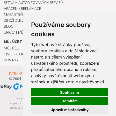
SEZNAM AUTORIZOVANÝCH SERVISŮ
VRÁCENÍ / REKLAMACE
MAPA STRÁNKY
ZBOŽÍ DLE ZNAČEK
Používáme soubory
BLOG
UPRAVIT MÉ PŘEDVOLBY COOKIES
cookies
MŮJ ÚČET
Tyto webové stránky používají
MŮJ ÚČET
soubory cookies a další sledovací
HISTORIE OBJEDNÁVEK
nástroje s cílem vylepšení
NOVINKY
uživatelského prostředí, zobrazení
přizpůsobeného obsahu a reklam,
INTRANET - Přihlášení pro zaměstnance
analýzy návštěvnosti webových
© 2004 - 2026
Kamody s.r.o.
stránek a zjištění zdroje návštěvnosti.
Souhlasím
Podle zákona o evidenci tržeb je prodávající povinen vystavit
Odmítám
kupujícímu účtenku. Zároveň je povinen zaevidovat přijatou tržbu u
správce daně online; v případě technického výpadku pak nejpozději
Upravit mé předvolby
do 48 hodin.