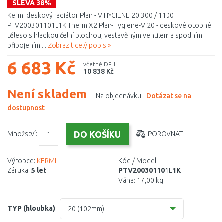
SLEVA 38%
Kermi deskový radiátor Plan - V HYGIENE 20 300 / 1100
PTV200301101L1K Therm X2 Plan-Hygiene-V 20 - deskové otopné
těleso s hladkou čelní plochou, vestavěným ventilem a spodním
připojením ...
Zobrazit celý popis »
6 683 Kč
včetně DPH
10 838 Kč
Není skladem
Na objednávku
Dotázat se na
dostupnost
Množství:
POROVNAT
Výrobce:
KERMI
Kód / Model:
Záruka:
5 let
PTV200301101L1K
Váha:
17,00 kg
TYP (hloubka)
20 (102mm)