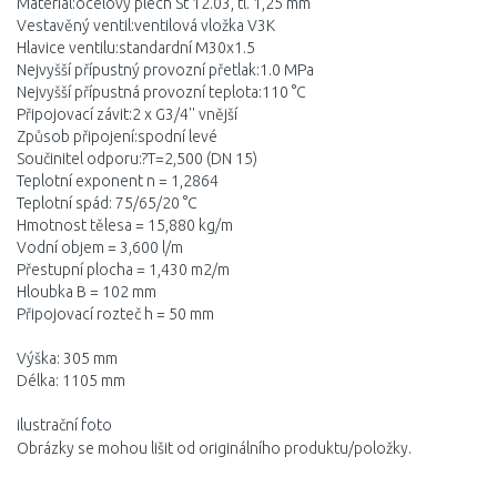
Materiál:ocelový plech St 12.03, tl. 1,25 mm
Vestavěný ventil:ventilová vložka V3K
Hlavice ventilu:standardní M30x1.5
Nejvyšší přípustný provozní přetlak:1.0 MPa
Nejvyšší přípustná provozní teplota:110 °C
Připojovací závit:2 x G3/4'' vnější
Způsob připojení:spodní levé
Součinitel odporu:?T=2,500 (DN 15)
Teplotní exponent n = 1,2864
Teplotní spád: 75/65/20 °C
Hmotnost tělesa = 15,880 kg/m
Vodní objem = 3,600 l/m
Přestupní plocha = 1,430 m2/m
Hloubka B = 102 mm
Připojovací rozteč h = 50 mm
Výška: 305 mm
Délka: 1105 mm
ilustrační foto
Obrázky se mohou lišit od originálního produktu/položky.