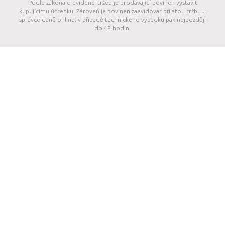
Podle zákona o evidenci tržeb je prodávající povinen vystavit
kupujícímu účtenku. Zároveň je povinen zaevidovat přijatou tržbu u
správce daně online; v případě technického výpadku pak nejpozději
do 48 hodin.