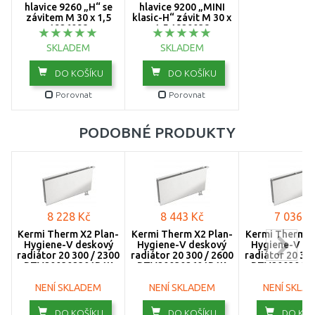
hlavice 9260 „H“ se
hlavice 9200 „MINI
závitem M 30 x 1,5
klasic-H“ závit M 30 x
1400
1926098
1,5 1920038
SKLADEM
1600
SKLADEM
DO KOŠÍKU
DO KOŠÍKU
1800
Porovnat
Porovnat
2000
PODOBNÉ PRODUKTY
2300
2600
3000
8 228 Kč
8 443 Kč
7 036 K
Kermi Therm X2 Plan-
Kermi Therm X2 Plan-
Kermi Therm X
Hygiene-V deskový
Hygiene-V deskový
Hygiene-V de
radiátor 20 300 / 2300
radiátor 20 300 / 2600
radiátor 20 300
PTV200302301R1K
PTV200302601R1K
PTV2003013
NENÍ SKLADEM
NENÍ SKLADEM
NENÍ SKLA
DO KOŠÍKU
DO KOŠÍKU
DO KOŠ