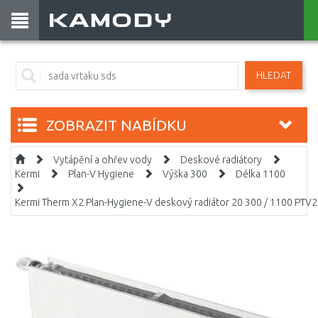
HLEDAT
ZOBRAZIT NABÍDKU
Vytápění a ohřev vody
Deskové radiátory
Kermi
Plan-V Hygiene
Výška 300
Délka 1100
Kermi Therm X2 Plan-Hygiene-V deskový radiátor 20 300 / 1100 PT