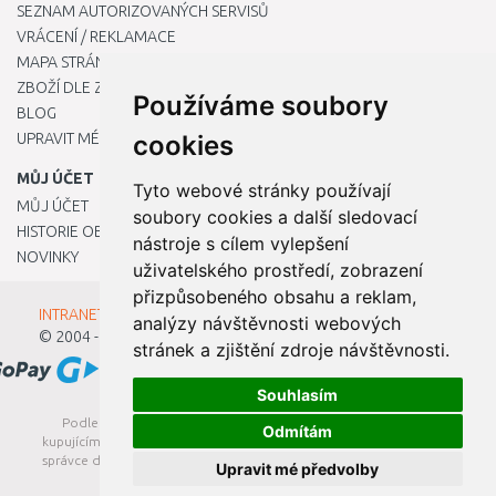
SEZNAM AUTORIZOVANÝCH SERVISŮ
VRÁCENÍ / REKLAMACE
MAPA STRÁNKY
ZBOŽÍ DLE ZNAČEK
Používáme soubory
BLOG
UPRAVIT MÉ PŘEDVOLBY COOKIES
cookies
MŮJ ÚČET
Tyto webové stránky používají
MŮJ ÚČET
soubory cookies a další sledovací
HISTORIE OBJEDNÁVEK
nástroje s cílem vylepšení
NOVINKY
uživatelského prostředí, zobrazení
přizpůsobeného obsahu a reklam,
INTRANET - Přihlášení pro zaměstnance
analýzy návštěvnosti webových
© 2004 - 2026
Kamody s.r.o.
stránek a zjištění zdroje návštěvnosti.
Souhlasím
Podle zákona o evidenci tržeb je prodávající povinen vystavit
Odmítám
kupujícímu účtenku. Zároveň je povinen zaevidovat přijatou tržbu u
správce daně online; v případě technického výpadku pak nejpozději
Upravit mé předvolby
do 48 hodin.