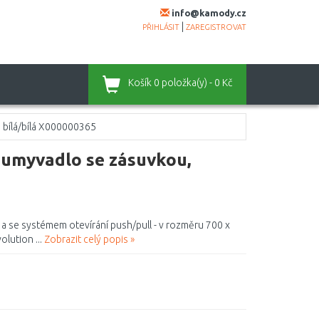
info@kamody.cz
|
PŘIHLÁSIT
ZAREGISTROVAT
Košík
0 položka(y) - 0 Kč
 bílá/bílá X000000365
 umyvadlo se zásuvkou,
a se systémem otevírání push/pull - v rozměru 700 x
olution ...
Zobrazit celý popis »