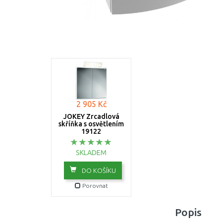
2 905 Kč
JOKEY Zrcadlová
skříňka s osvětlením
19122
SKLADEM
DO KOŠÍKU
Porovnat
Popis