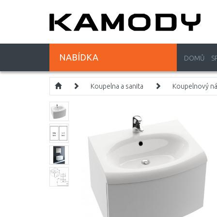
NABÍDKA
DOMŮ
S
Koupelna a sanita
Koupelnový n