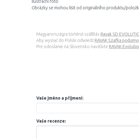
ilustrační foto
Obrázky se mohou lišit od originálního produktu/položk
Magyarországra történő szállítás
Ravak SD EVOLUTIO
Aby wysłać do Polski odwiedź
RAVAK Szafka podumyw
Pre odoslanie na Slovensko navštívte
RAVAK Evolutio
Vaše jméno a příjmení:
Vaše recenze: