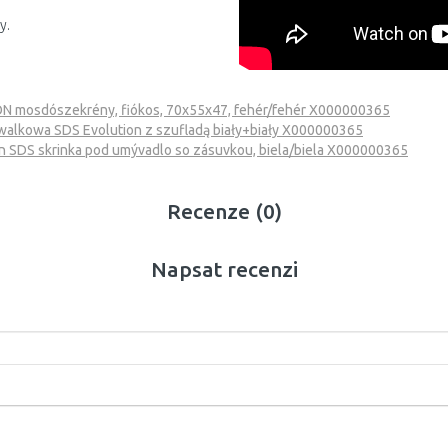
y.
N mosdószekrény, fiókos, 70x55x47, fehér/fehér X000000365
alkowa SDS Evolution z szufladą biały+biały X000000365
n SDS skrinka pod umývadlo so zásuvkou, biela/biela X000000365
Recenze (0)
Napsat recenzi