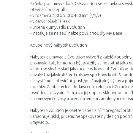
Skříňka pod umyvadlo SDS Evolution se zásuvkou s výš
otevírání push/pull
- v rozměru 700 x 550 x 400 mm (š/h/v)
- v barvě: bílá/bílá lesk
- určená k umyvadlu Evolution
- instaluje se na zeď, nelze použít nožičky MR Base
Koupelnový nábytek Evolution
Nábytek a umyvadla Evolution vytvoří z každé koupelny ex
promyslel tak, že mohou být použity samostatně jako domi
vanou se skvěle sladí jako ucelený koncept Evolution. J
naváže i na jakýkoli čtvrtkruhový sprchový kout. Samod
se systémem otevírání „push/pull“ mají plný výsuv a poj
doplňky. Zaoblený lem dodává celku eleganci. Zrcadlo 
osvětlením s vypínačem a lze jej doplnit skleněnou poli
chromovými držáky a předním lemem zaobleným dle tva
Nábytek Evolution je ošetřen speciální impregnací proti
usnadňuje úklid, přičemž neopakovatelný design podtrhu
umyvadlo.