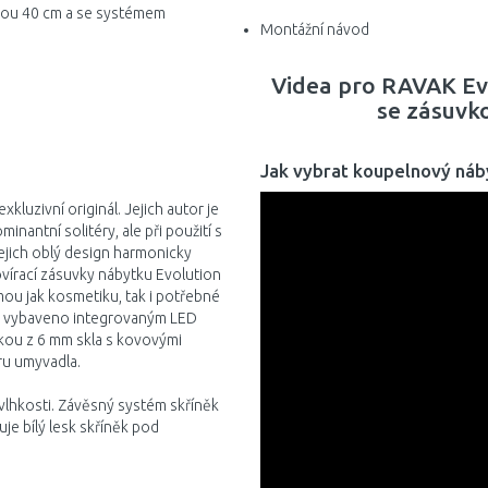
kou 40 cm a se systémem
Montážní návod
Videa pro RAVAK Ev
se zásuvk
Jak vybrat koupelnový náb
kluzivní originál. Jejich autor je
nantní solitéry, ale při použití s
ejich oblý design harmonicky
ovírací zásuvky nábytku Evolution
mou jak kosmetiku, tak i potřebné
je vybaveno integrovaným LED
čkou z 6 mm skla s kovovými
ru umyvadla.
 vlhkosti. Závěsný systém skříněk
je bílý lesk skříněk pod