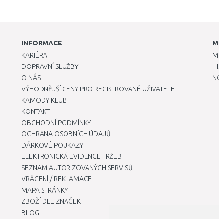
INFORMACE
M
KARIÉRA
M
DOPRAVNÍ SLUŽBY
H
O NÁS
N
VÝHODNĚJŠÍ CENY PRO REGISTROVANÉ UŽIVATELE
KAMODY KLUB
KONTAKT
OBCHODNÍ PODMÍNKY
OCHRANA OSOBNÍCH ÚDAJŮ
DÁRKOVÉ POUKAZY
ELEKTRONICKÁ EVIDENCE TRŽEB
SEZNAM AUTORIZOVANÝCH SERVISŮ
VRÁCENÍ / REKLAMACE
MAPA STRÁNKY
ZBOŽÍ DLE ZNAČEK
BLOG