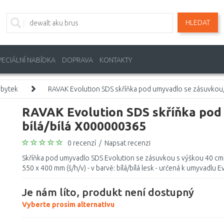
HLEDAT
PECIÁLNÍ NABÍDKA
DOPRAVA
KONTAKTY
ábytek
RAVAK Evolution SDS skříňka pod umyvadlo se zásuvkou,
RAVAK Evolution SDS skříňka pod
bílá/bílá X000000365
0 recenzí
/
Napsat recenzi
Skříňka pod umyvadlo SDS Evolution se zásuvkou s výškou 40 cm 
550 x 400 mm (š/h/v) - v barvě: bílá/bílá lesk - určená k umyvadlu Ev
Je nám líto, produkt není dostupný
Vyberte prosím alternativu