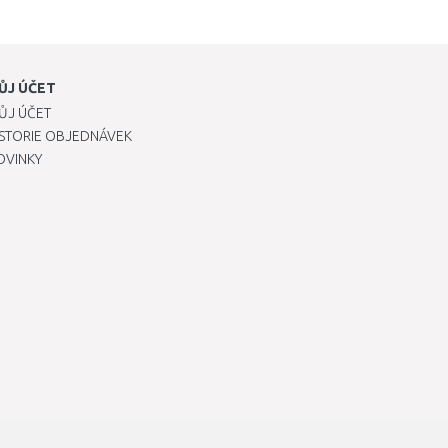
ŮJ ÚČET
ŮJ ÚČET
ISTORIE OBJEDNÁVEK
OVINKY