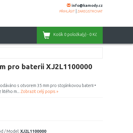
info@kamody.cz
|
PŘIHLÁSIT
ZAREGISTROVAT
Košík
0 položka(y) - 0 Kč
 pro baterii XJ2L1100000
 dodáváno s otvorem 35 mm pro stojánkovou baterii •
 litého m...
Zobrazit celý popis »
d / Model:
XJ2L1100000