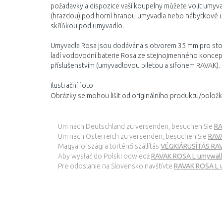
požadavky a dispozice vaší koupelny můžete volit umyv
(hrazdou) pod horní hranou umyvadla nebo nábytkové
skříňkou pod umyvadlo.
Umyvadla Rosa jsou dodávána s otvorem 35 mm pro stojá
ladí vodovodní baterie Rosa ze stejnojmenného koncept
příslušenstvím (umyvadlovou piletou a sifonem RAVAK).
ilustrační foto
Obrázky se mohou lišit od originálního produktu/položk
Um nach Deutschland zu versenden, besuchen Sie
RA
Um nach Österreich zu versenden, besuchen Sie
RAV
Magyarországra történő szállítás
VÉGKIÁRUSÍTÁS RAV
Aby wysłać do Polski odwiedź
RAVAK ROSA L umywal
Pre odoslanie na Slovensko navštívte
RAVAK ROSA L u