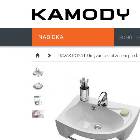
NABÍDKA
DOMŮ
S
RAVAK ROSA L Umyvadlo s otvorem pro ba