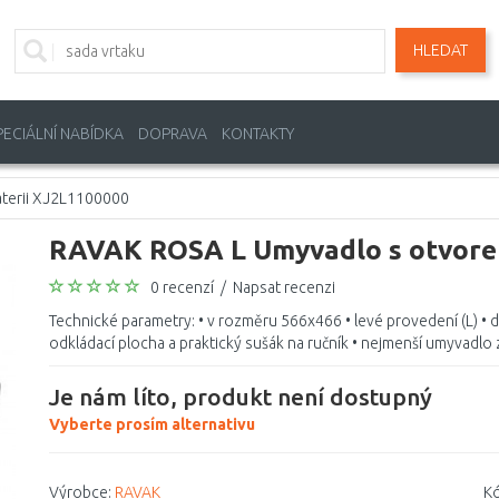
HLEDAT
PECIÁLNÍ NABÍDKA
DOPRAVA
KONTAKTY
terii XJ2L1100000
RAVAK ROSA L Umyvadlo s otvorem
0 recenzí
/
Napsat recenzi
Technické parametry: • v rozměru 566x466 • levé provedení (L) •
odkládací plocha a praktický sušák na ručník • nejmenší umyvadlo z
Je nám líto, produkt není dostupný
Vyberte prosím alternativu
Výrobce:
RAVAK
Kó