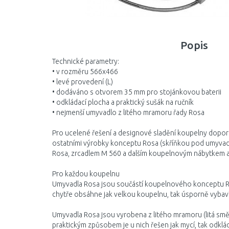
Popis
Technické parametry:
• v rozměru 566x466
• levé provedení (L)
• dodáváno s otvorem 35 mm pro stojánkovou baterii
• odkládací plocha a praktický sušák na ručník
• nejmenší umyvadlo z litého mramoru řady Rosa
Pro ucelené řešení a designové sladění koupelny dop
ostatními výrobky konceptu Rosa (skříňkou pod umyvad
Rosa, zrcadlem M 560 a dalším koupelnovým nábytkem a
Pro každou koupelnu
Umyvadla Rosa jsou součástí koupelnového konceptu Rosa
chytře obsáhne jak velkou koupelnu, tak úsporně vybaví 
Umyvadla Rosa jsou vyrobena z litého mramoru (litá smě
praktickým způsobem je u nich řešen jak mycí, tak odklá