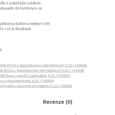
adlo s praktickým sušákem
 umyvadlo do kombinace se
nkovou baterii a nejlépe k nim
u. Lze je dovybavit
y.
VAK ROSA L Waschbecken mit Hahnloch XJ2L1100000
AK ROSA L Waschbecken mit Hahnloch XJ2L1100000
AK Rosa L mosdó csaplyukkal XJ2L1100000
ka z otworem kranu XJ2L1100000
mývadlo s otvorom pre batériu XJ2L1100000
Recenze (0)