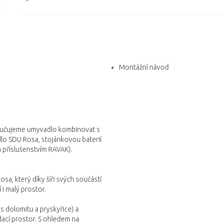
Montážní návod
oručujeme umyvadlo kombinovat s
lo SDU Rosa, stojánkovou baterií
 příslušenstvím RAVAK).
, který díky šíři svých součástí
i malý prostor.
s dolomitu a pryskyřice) a
dací prostor. S ohledem na