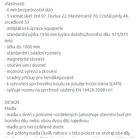
Vlastnosti:
- 6 mm bezpečnostní sklo
- 5 varinat skel: čiré 07, Durlux 22, Mastercarré 30, Cristal perly 44,
zrcadlové 53
- antiplaková úprava Aquaperle
- standardní výška 1950 mm (výška dolního/horního dílu: 975/975
mm)
- šířka do 1000 mm
- standardní i zvlaštní rozměry
- magnetické těsnění
- otvírání ven i dovnitř
- možnost výřezů a zkosení
- snadný přístup pro hendikepované
- k vytvoření sprchového koutu se použije boční stěna SLMT6
- splňuje normu na sprchové zástěny EN 14428:2008+A1
DESIGN:
Madla:
- madla u dveří v polovině rozdělených (umožňuje otevření buď jen
horního dílu. nebo obou dvou dílů najednou
- madlo pro nerozdělené dveře
- dvě polohy madla ( kolík nahoru: v této poloze se otvírají oba díly