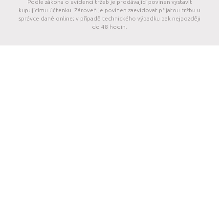
Podle zákona o evidenci tržeb je prodávající povinen vystavit
kupujícímu účtenku. Zároveň je povinen zaevidovat přijatou tržbu u
správce daně online; v případě technického výpadku pak nejpozději
do 48 hodin.