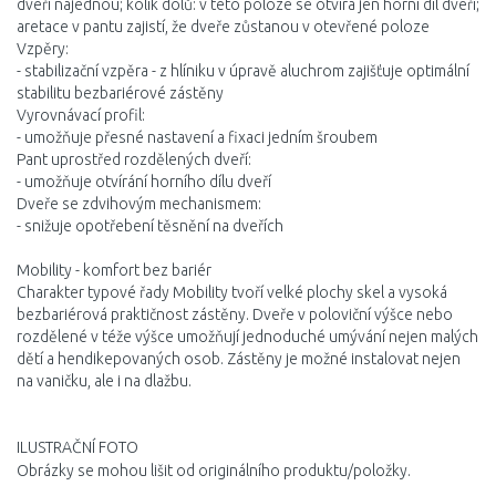
dveří najednou; kolík dolů: v této poloze se otvírá jen horní díl dveří;
aretace v pantu zajistí, že dveře zůstanou v otevřené poloze
Vzpěry:
- stabilizační vzpěra - z hlíniku v úpravě aluchrom zajišťuje optimální
stabilitu bezbariérové zástěny
Vyrovnávací profil:
- umožňuje přesné nastavení a fixaci jedním šroubem
Pant uprostřed rozdělených dveří:
- umožňuje otvírání horního dílu dveří
Dveře se zdvihovým mechanismem:
- snižuje opotřebení těsnění na dveřích
Mobility - komfort bez bariér
Charakter typové řady Mobility tvoří velké plochy skel a vysoká
bezbariérová praktičnost zástěny. Dveře v poloviční výšce nebo
rozdělené v téže výšce umožňují jednoduché umývání nejen malých
dětí a hendikepovaných osob. Zástěny je možné instalovat nejen
na vaničku, ale i na dlažbu.
ILUSTRAČNÍ FOTO
Obrázky se mohou lišit od originálního produktu/položky.