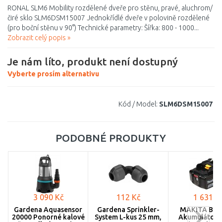
RONAL SLM6 Mobility rozdělené dveře pro stěnu, pravé, aluchrom/
čiré sklo SLM6DSM15007 Jednokřídlé dveře v polovině rozdělené
(pro boční stěnu v 90°) Technické parametry: Šířka: 800 - 1000...
Zobrazit celý popis »
Je nám líto, produkt není dostupný
Vyberte prosím alternativu
Kód / Model:
SLM6DSM15007
PODOBNÉ PRODUKTY
3 090 Kč
112 Kč
1 631 K
Gardena Aquasensor
Gardena Sprinkler-
MAKITA BL1
20000 Ponorné kalové
System L-kus 25 mm,
Akumulátor L