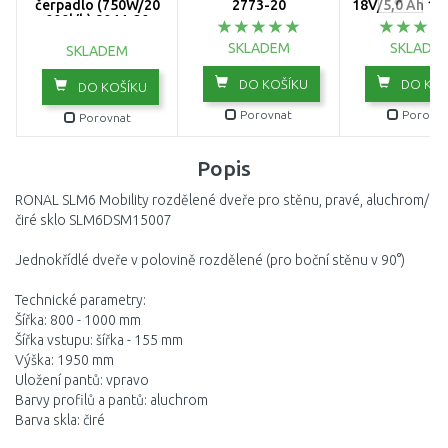
čerpadlo (750W/20
2773-20
18V/5,0 Ah 19
000l/h) 9044-20
SKLADEM
SKLADE
SKLADEM
DO KOŠÍKU
DO KOŠ
DO KOŠÍKU
Porovnat
Porovna
Porovnat
Popis
RONAL SLM6 Mobility rozdělené dveře pro stěnu, pravé, aluchrom/
čiré sklo SLM6DSM15007
Jednokřídlé dveře v polovině rozdělené (pro boční stěnu v 90°)
Technické parametry:
Šířka: 800 - 1000 mm
Šířka vstupu: šířka - 155 mm
Výška: 1950 mm
Uložení pantů: vpravo
Barvy profilů a pantů: aluchrom
Barva skla: čiré