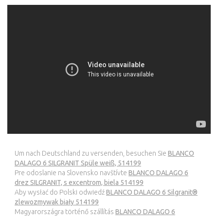
Um nach Deutschland zu versenden, besuchen Sie
BLANCO
DALAGO 6 SILGRANIT Spüle weiß, 514199
Pre odoslanie na Slovensko navštívte
BLANCO DALAGO 6
drez SILGRANIT, s excentrom, biela 514199
Aby wysłać do Polski odwiedź
BLANCO DALAGO 6 Silgranit®
zlewozmywak biały 514199
Magyarországra történő szállítás
BLANCO DALAGO 6