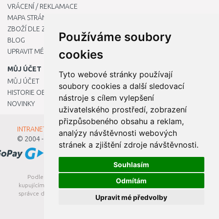
VRÁCENÍ / REKLAMACE
MAPA STRÁNKY
ZBOŽÍ DLE ZNAČEK
Používáme soubory
BLOG
cookies
UPRAVIT MÉ PŘEDVOLBY COOKIES
MŮJ ÚČET
Tyto webové stránky používají
MŮJ ÚČET
soubory cookies a další sledovací
HISTORIE OBJEDNÁVEK
nástroje s cílem vylepšení
NOVINKY
uživatelského prostředí, zobrazení
přizpůsobeného obsahu a reklam,
INTRANET - Přihlášení pro zaměstnance
analýzy návštěvnosti webových
© 2004 - 2026
Kamody s.r.o.
stránek a zjištění zdroje návštěvnosti.
Souhlasím
Podle zákona o evidenci tržeb je prodávající povinen vystavit
Odmítám
kupujícímu účtenku. Zároveň je povinen zaevidovat přijatou tržbu u
správce daně online; v případě technického výpadku pak nejpozději
Upravit mé předvolby
do 48 hodin.