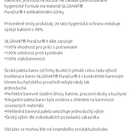
bakteriím, jednoduchá údržba. Na základě patentovanané
hygienické formule má materiál SILGRANIT®
PuraDur® II antibakteriální účinky.
Provedené testy prokázaly, že tato hygienická ochrana redukuje
výskyt bakterií o 98%.
SILGRANIT® PuraDur® II dále zaručuje:
•100% vhodnost pro práci s potravi­nami
•100% odolnost proti kyselinám
•100% stálobarevnost
Široká paleta barev od firmy BLANCO přináší celou řadu výhod
Kombinace barev SILGRANIT® PuraDur® II s konkrétním barevným
tónem kuchyňského prostředí nebyla nikdy tak
jednoduchá.
•Perfektní barevné sladění dřezu, baterie, pracovní desky a kuchyně
•Elegantní paleta barev byla zvolena s ohledem na barevnost
současných materiálů.
•Přehledná barevná paleta umožňuje jednoduchý výběr
•Široký výběr dle individuálních požadavků zákazníka
Obrázky se mohou lišit od originálního produktu/položky.