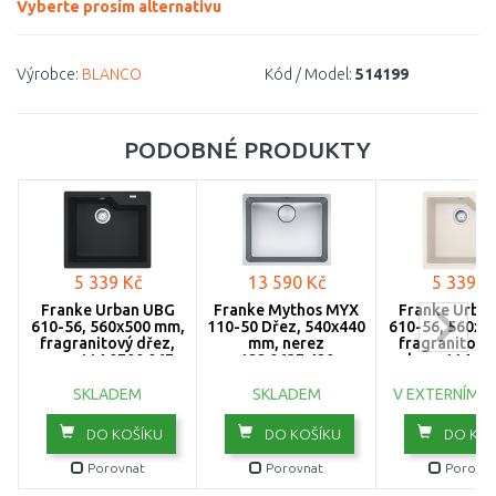
Vyberte prosím alternativu
Výrobce:
BLANCO
Kód / Model:
514199
PODOBNÉ PRODUKTY
5 339 Kč
13 590 Kč
5 339 K
Franke Urban UBG
Franke Mythos MYX
Franke Urba
610-56, 560x500 mm,
110-50 Dřez, 540x440
610-56, 560x5
fragranitový dřez,
mm, nerez
fragranitový 
onyx 114.0700.067
122.0637.420
sahara 114.05
SKLADEM
SKLADEM
V EXTERNÍM S
DO KOŠÍKU
DO KOŠÍKU
DO KOŠ
Porovnat
Porovnat
Porovna