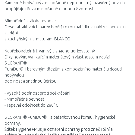
Kamenně hedvábný a mimořádně nepropustný, uzavřený povrch
propůjčuje dřezu mimořádně dlouhou životnost.
Mimořádná stálobarevnost:
Deset atraktivních barev tvoří širokou nabídku a nabízejí perfektní
sladění
s kuchyňskými armaturami BLANCO.
Nepřekonatelně trvanlivý a snadno udržovatelný
Díky novým, vynikajícím materiálovým vlastnostem nabízí
SILGRANIT®
PuraDur® II barevným dřezům z kompozitního materiálu dosud
nebývalou
odolnost a snadnou údržbu.
- Vysoká odolnost proti poškrábání
- Mimořádná pevnost
- Tepelná odolnost do 280° C
SILGRANIT® PuraDur® II s patento­vanou formulí hygienické
ochrany.
Štítek Hygiene+Plus je označení ochrany proti znečištění a