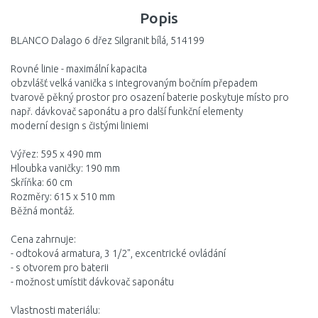
Popis
BLANCO Dalago 6 dřez Silgranit bílá, 514199
Rovné linie - maximální kapacita
obzvlášť velká vanička s integrovaným bočním přepadem
tvarově pěkný prostor pro osazení baterie poskytuje místo pro
např. dávkovač saponátu a pro další funkční elementy
moderní design s čistými liniemi
Výřez: 595 x 490 mm
Hloubka vaničky: 190 mm
Skříňka: 60 cm
Rozměry: 615 x 510 mm
Běžná montáž.
Cena zahrnuje:
- odtoková armatura, 3 1/2", excentrické ovládání
- s otvorem pro baterii
- možnost umístit dávkovač saponátu
Vlastnosti materiálu: