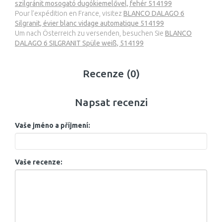
szilgránit mosogató dugókiemelővel, fehér 514199
Pour l’expédition en France, visitez
BLANCO DALAGO 6
Silgranit, évier blanc vidage automatique 514199
Um nach Österreich zu versenden, besuchen Sie
BLANCO
DALAGO 6 SILGRANIT Spüle weiß, 514199
Recenze (0)
Napsat recenzi
Vaše jméno a příjmení:
Vaše recenze: