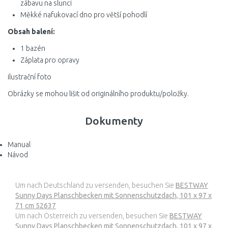
zábavu na slunci
Měkké nafukovací dno pro větší pohodlí
Obsah balení:
1 bazén
Záplata pro opravy
ilustrační foto
Obrázky se mohou lišit od originálního produktu/položky.
Dokumenty
Manual
Návod
Um nach Deutschland zu versenden, besuchen Sie
BESTWAY
Sunny Days Planschbecken mit Sonnenschutzdach, 101 x 97 x
71 cm 52637
Um nach Österreich zu versenden, besuchen Sie
BESTWAY
Sunny Days Planschbecken mit Sonnenschutzdach, 101 x 97 x