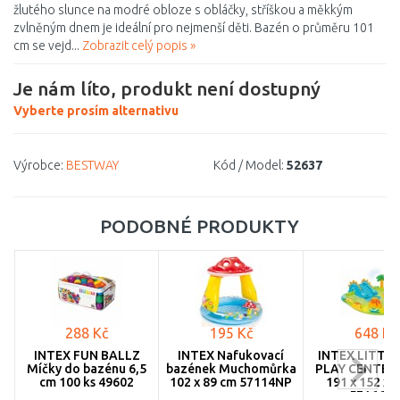
žlutého slunce na modré obloze s obláčky, stříškou a měkkým
zvlněným dnem je ideální pro nejmenší děti. Bazén o průměru 101
cm se vejd...
Zobrazit celý popis »
Je nám líto, produkt není dostupný
Vyberte prosím alternativu
Výrobce:
BESTWAY
Kód / Model:
52637
PODOBNÉ PRODUKTY
288 Kč
195 Kč
648 Kč
INTEX FUN BALLZ
INTEX Nafukovací
INTEX LITTLE
Míčky do bazénu 6,5
bazének Muchomůrka
PLAY CENTER
cm 100 ks 49602
102 x 89 cm 57114NP
191 x 152 x 
57166N