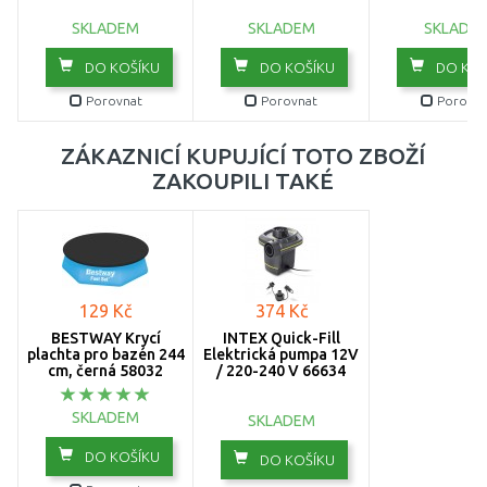
SKLADEM
SKLADEM
SKLADE
DO KOŠÍKU
DO KOŠÍKU
DO KOŠ
Porovnat
Porovnat
Porovna
ZÁKAZNICÍ KUPUJÍCÍ TOTO ZBOŽÍ
ZAKOUPILI TAKÉ
129 Kč
374 Kč
BESTWAY Krycí
INTEX Quick-Fill
plachta pro bazén 244
Elektrická pumpa 12V
cm, černá 58032
/ 220-240 V 66634
SKLADEM
SKLADEM
DO KOŠÍKU
DO KOŠÍKU