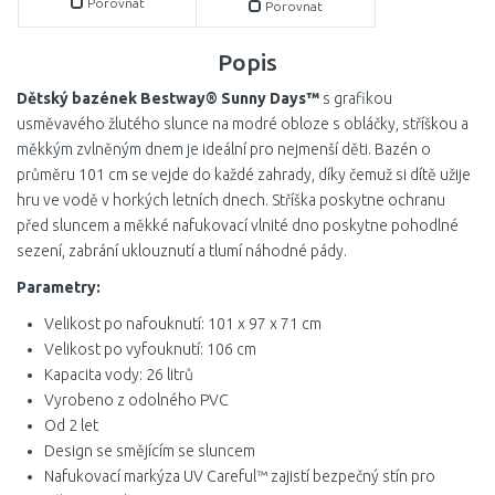
Porovnat
Porovnat
Popis
Dětský bazének Bestway® Sunny Days™
s grafikou
usměvavého žlutého slunce na modré obloze s obláčky, stříškou a
měkkým zvlněným dnem je ideální pro nejmenší děti. Bazén o
průměru 101 cm se vejde do každé zahrady, díky čemuž si dítě užije
hru ve vodě v horkých letních dnech. Stříška poskytne ochranu
před sluncem a měkké nafukovací vlnité dno poskytne pohodlné
sezení, zabrání uklouznutí a tlumí náhodné pády.
Parametry:
Velikost po nafouknutí: 101 x 97 x 71 cm
Velikost po vyfouknutí: 106 cm
Kapacita vody: 26 litrů
Vyrobeno z odolného PVC
Od 2 let
Design se smějícím se sluncem
Nafukovací markýza UV Careful™ zajistí bezpečný stín pro