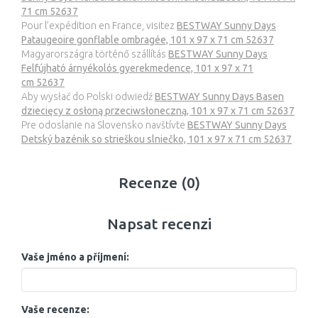
71 cm 52637
Pour l’expédition en France, visitez
BESTWAY Sunny Days
Pataugeoire gonflable ombragée, 101 x 97 x 71 cm 52637
Magyarországra történő szállítás
BESTWAY Sunny Days
Felfújható árnyékolós gyerekmedence, 101 x 97 x 71
cm 52637
Aby wysłać do Polski odwiedź
BESTWAY Sunny Days Basen
dziecięcy z osłoną przeciwsłoneczną, 101 x 97 x 71 cm 52637
Pre odoslanie na Slovensko navštívte
BESTWAY Sunny Days
Detský bazénik so strieškou slniečko, 101 x 97 x 71 cm 52637
Recenze (0)
Napsat recenzi
Vaše jméno a příjmení:
Vaše recenze: