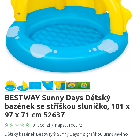
BESTWAY Sunny Days Dětský
bazének se stříškou sluníčko, 101 x
97 x 71 cm 52637
0 recenzí
/
Napsat recenzi
Dětský bazének Bestway® Sunny Days™ s grafikou usměvavého