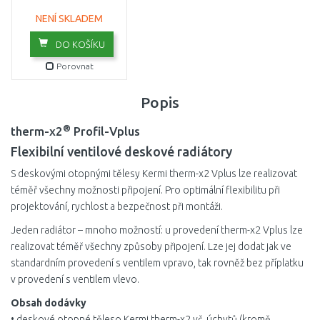
NENÍ SKLADEM
DO KOŠÍKU
Porovnat
Popis
®
therm-x2
Profil-Vplus
Flexibilní ventilové deskové radiátory
S deskovými otopnými tělesy Kermi therm-x2 Vplus lze realizovat
téměř všechny možnosti připojení. Pro optimální flexibilitu při
projektování, rychlost a bezpečnost při montáži.
Jeden radiátor – mnoho možností: u provedení therm-x2 Vplus lze
realizovat téměř všechny způsoby připojení. Lze jej dodat jak ve
standardním provedení s ventilem vpravo, tak rovněž bez příplatku
v provedení s ventilem vlevo.
Obsah dodávky
• deskové otopné těleso Kermi therm-x2 vč. úchytů (kromě