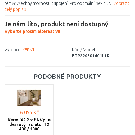
téměř všechny možnosti připojení. Pro optimální flexibilit...
Zobrazit
celý popis »
Je nám líto, produkt není dostupný
Vyberte prosím alternativu
Výrobce:
KERMI
Kód / Model:
FTP220301401L1K
PODOBNÉ PRODUKTY
6 055 Kč
Kermi X2 Profil-Vplus
deskový radiátor 22
400 / 1800
FTP220401801R1K