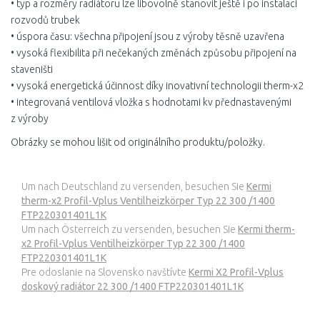
• typ a rozměry radiátoru lze libovolně stanovit ještě i po instalaci
rozvodů trubek
• úspora času: všechna připojení jsou z výroby těsně uzavřena
• vysoká flexibilita při nečekaných změnách způsobu připojení na
staveništi
• vysoká energetická účinnost díky inovativní technologii therm-x2
• integrovaná ventilová vložka s hodnotami kv přednastavenými
z výroby
Obrázky se mohou lišit od originálního produktu/položky.
Um nach Deutschland zu versenden, besuchen Sie
Kermi
therm-x2 Profil-Vplus Ventilheizkörper Typ 22 300 /1400
FTP220301401L1K
Um nach Österreich zu versenden, besuchen Sie
Kermi therm-
x2 Profil-Vplus Ventilheizkörper Typ 22 300 /1400
FTP220301401L1K
Pre odoslanie na Slovensko navštívte
Kermi X2 Profil-Vplus
doskový radiátor 22 300 /1400 FTP220301401L1K