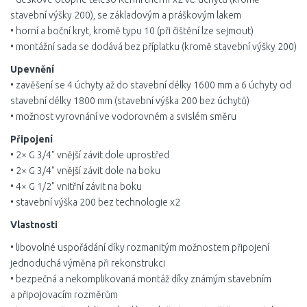
stavební výšky 200), se základovým a práškovým lakem
• horní a boční kryt, kromě typu 10 (při čištění lze sejmout)
• montážní sada se dodává bez příplatku (kromě stavební výšky 200)
Upevnění
• zavěšení se 4 úchyty až do stavební délky 1600 mm a 6 úchyty od
stavební délky 1800 mm (stavební výška 200 bez úchytů)
• možnost vyrovnání ve vodorovném a svislém směru
Připojení
• 2× G 3/4" vnější závit dole uprostřed
• 2× G 3/4" vnější závit dole na boku
• 4× G 1/2" vnitřní závit na boku
• stavební výška 200 bez technologie x2
Vlastnosti
• libovolné uspořádání díky rozmanitým možnostem připojení
jednoduchá výměna při rekonstrukci
• bezpečná a nekomplikovaná montáž díky známým stavebním
a připojovacím rozměrům