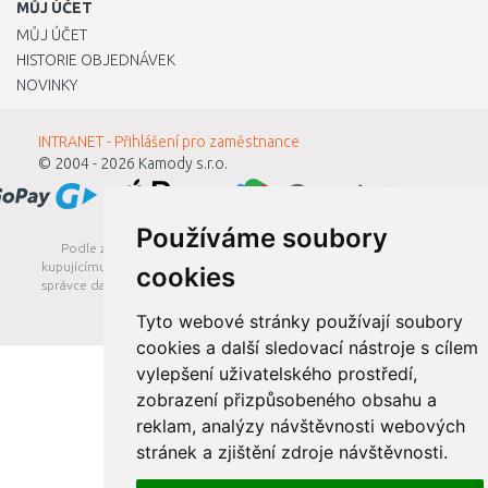
MŮJ ÚČET
MŮJ ÚČET
HISTORIE OBJEDNÁVEK
NOVINKY
INTRANET - Přihlášení pro zaměstnance
© 2004 - 2026
Kamody s.r.o.
Používáme soubory
Podle zákona o evidenci tržeb je prodávající povinen vystavit
kupujícímu účtenku. Zároveň je povinen zaevidovat přijatou tržbu u
cookies
správce daně online; v případě technického výpadku pak nejpozději
do 48 hodin.
Tyto webové stránky používají soubory
cookies a další sledovací nástroje s cílem
vylepšení uživatelského prostředí,
zobrazení přizpůsobeného obsahu a
reklam, analýzy návštěvnosti webových
stránek a zjištění zdroje návštěvnosti.