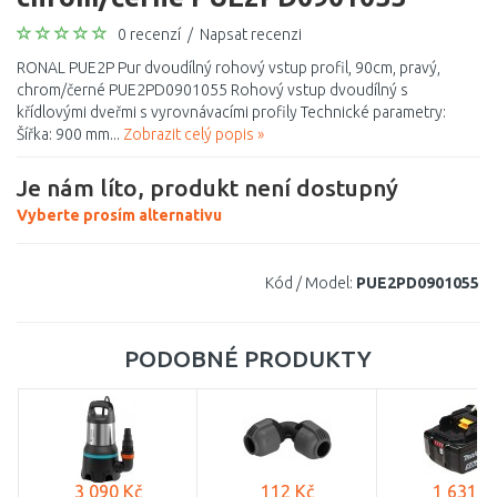
0 recenzí
/
Napsat recenzi
RONAL PUE2P Pur dvoudílný rohový vstup profil, 90cm, pravý,
chrom/černé PUE2PD0901055 Rohový vstup dvoudílný s
křídlovými dveřmi s vyrovnávacími profily Technické parametry:
Šířka: 900 mm...
Zobrazit celý popis »
Je nám líto, produkt není dostupný
Vyberte prosím alternativu
Kód / Model:
PUE2PD0901055
PODOBNÉ PRODUKTY
3 090 Kč
112 Kč
1 631 K