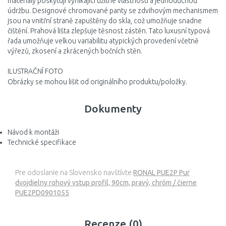
materiály poskytují vynikající užitné vlastnosti a jednoduchou
údržbu. Designové chromované panty se zdvihovým mechanismem
jsou na vnitřní straně zapuštěny do skla, což umožňuje snadne
čištění. Prahová lišta zlepšuje těsnost zástěn. Tato luxusní typová
řada umožňuje velkou variabilitu atypických provedení včetně
výřezů, zkosení a zkrácených bočních stěn.
ILUSTRAČNÍ FOTO
Obrázky se mohou lišit od originálního produktu/položky.
Dokumenty
Návod k montáži
Technické specifikace
Pre odoslanie na Slovensko navštívte
RONAL PUE2P Pur
dvojdielny rohový vstup profil, 90cm, pravý, chróm / čierne
PUE2PD0901055
Recenze (0)