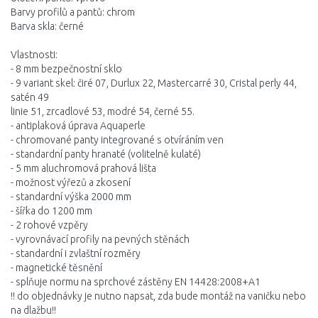
Barvy profilů a pantů: chrom
Barva skla: černé
Vlastnosti:
- 8 mm bezpečnostní sklo
- 9 variant skel: čiré 07, Durlux 22, Mastercarré 30, Cristal perly 44,
satén 49
linie 51, zrcadlové 53, modré 54, černé 55.
- antiplaková úprava Aquaperle
- chromované panty integrované s otvíráním ven
- standardní panty hranaté (volitelně kulaté)
- 5 mm aluchromová prahová lišta
- možnost výřezů a zkosení
- standardní výška 2000 mm
- šířka do 1200 mm
- 2 rohové vzpěry
- vyrovnávací profily na pevných stěnách
- standardní i zvlaštní rozměry
- magnetické těsnění
- splňuje normu na sprchové zástěny EN 14428:2008+A1
!! do objednávky je nutno napsat, zda bude montáž na vaničku nebo
na dlažbu!!