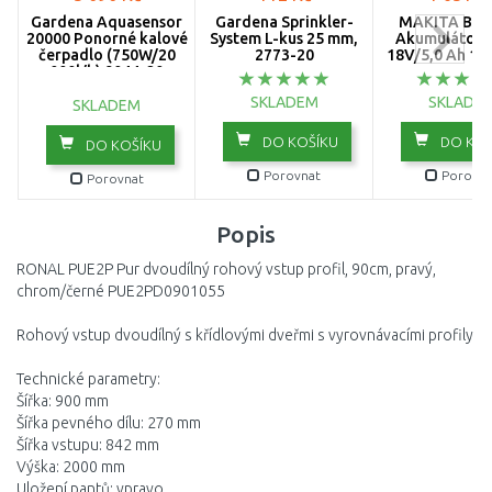
Gardena Aquasensor
Gardena Sprinkler-
MAKITA BL1
20000 Ponorné kalové
System L-kus 25 mm,
Akumulátor L
čerpadlo (750W/20
2773-20
18V/5,0 Ah 19
000l/h) 9044-20
SKLADEM
SKLADE
SKLADEM
DO KOŠÍKU
DO KOŠ
DO KOŠÍKU
Porovnat
Porovna
Porovnat
Popis
RONAL PUE2P Pur dvoudílný rohový vstup profil, 90cm, pravý,
chrom/černé PUE2PD0901055
Rohový vstup dvoudílný s křídlovými dveřmi s vyrovnávacími profily
Technické parametry:
Šířka: 900 mm
Šířka pevného dílu: 270 mm
Šířka vstupu: 842 mm
Výška: 2000 mm
Uložení pantů: vpravo