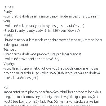
DESIGN:
Panty:
- standratně dodávané hranaté panty (moderní design s otvíraním
ven)
- volitelné kulaté panty (dobový design s otvíráním ven)
- tradiční panty (panty s otvíráním 180°- ven i dovnitř)
Madla:
- hranatá nebo kulatá madla (z pochromované mosazi, která se hodí
k designu pantů)
Těsnost:
- standartně dodávaná prahová lišta pro lepší těsnost
- volitelné provedení bez prahové lišty
Vzpěry:
- stabilizační vzpěra nebo rohová vzpěra z pochromované mosazi
pro optimální stabilitu pevných stěn (stabilizační vzpěra se dodává
také v kulatém designu)
Pur
Impozantní čisté plochy bezrámových tabulí bezpečnostního skla s
elegantními chromovanými panty představují design sprchových
koutů bez kompromisů - řadu Pur. Důmyslná konstrukce a kvalitní