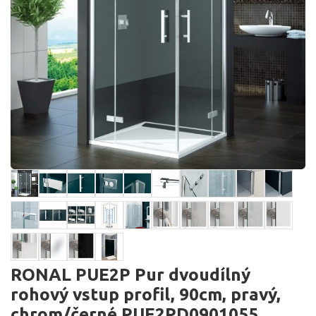
RONAL PUE2P Pur dvoudílný
rohový vstup profil, 90cm, pravý,
chrom/černé PUE2PD0901055