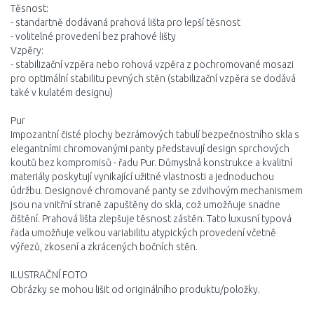
Těsnost:
- standartně dodávaná prahová lišta pro lepší těsnost
- volitelné provedení bez prahové lišty
Vzpěry:
- stabilizační vzpěra nebo rohová vzpěra z pochromované mosazi
pro optimální stabilitu pevných stěn (stabilizační vzpěra se dodává
také v kulatém designu)
Pur
Impozantní čisté plochy bezrámových tabulí bezpečnostního skla s
elegantními chromovanými panty představují design sprchových
koutů bez kompromisů - řadu Pur. Důmyslná konstrukce a kvalitní
materiály poskytují vynikající užitné vlastnosti a jednoduchou
údržbu. Designové chromované panty se zdvihovým mechanismem
jsou na vnitřní straně zapuštěny do skla, což umožňuje snadne
čištění. Prahová lišta zlepšuje těsnost zástěn. Tato luxusní typová
řada umožňuje velkou variabilitu atypických provedení včetně
výřezů, zkosení a zkrácených bočních stěn.
ILUSTRAČNÍ FOTO
Obrázky se mohou lišit od originálního produktu/položky.