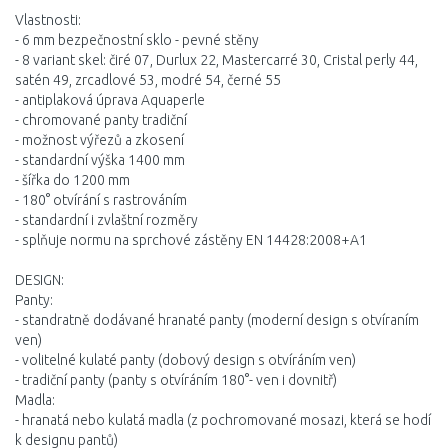
Vlastnosti:
- 6 mm bezpečnostní sklo - pevné stěny
- 8 variant skel: čiré 07, Durlux 22, Mastercarré 30, Cristal perly 44,
satén 49, zrcadlové 53, modré 54, černé 55
- antiplaková úprava Aquaperle
- chromované panty tradiční
- možnost výřezů a zkosení
- standardní výška 1400 mm
- šířka do 1200 mm
- 180° otvírání s rastrováním
- standardní i zvlaštní rozměry
- splňuje normu na sprchové zástěny EN 14428:2008+A1
DESIGN:
Panty:
- standratně dodávané hranaté panty (moderní design s otvíraním
ven)
- volitelné kulaté panty (dobový design s otvíráním ven)
- tradiční panty (panty s otvíráním 180°- ven i dovnitř)
Madla:
- hranatá nebo kulatá madla (z pochromované mosazi, která se hodí
k designu pantů)