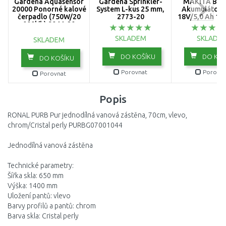
Gardena Aquasensor
Gardena Sprinkler-
MAKITA BL1
20000 Ponorné kalové
System L-kus 25 mm,
Akumulátor L
čerpadlo (750W/20
2773-20
18V/5,0 Ah 19
000l/h) 9044-20
SKLADEM
SKLADE
SKLADEM
DO KOŠÍKU
DO KOŠ
DO KOŠÍKU
Porovnat
Porovna
Porovnat
Popis
RONAL PURB Pur jednodílná vanová zástěna, 70cm, vlevo,
chrom/Cristal perly PURBG07001044
Jednodílná vanová zástěna
Technické parametry:
Šířka skla: 650 mm
Výška: 1400 mm
Uložení pantů: vlevo
Barvy profilů a pantů: chrom
Barva skla: Cristal perly