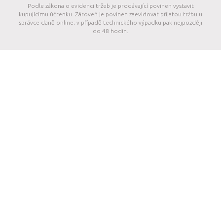
Podle zákona o evidenci tržeb je prodávající povinen vystavit
kupujícímu účtenku. Zároveň je povinen zaevidovat přijatou tržbu u
správce daně online; v případě technického výpadku pak nejpozději
do 48 hodin.