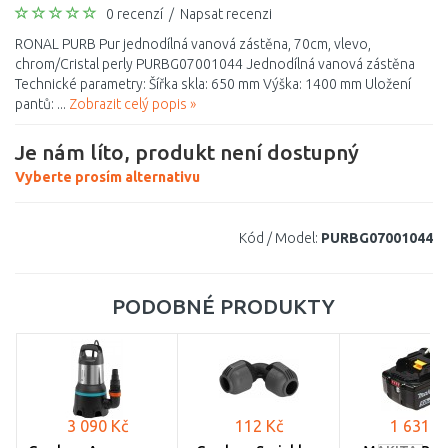
0 recenzí
/
Napsat recenzi
RONAL PURB Pur jednodílná vanová zástěna, 70cm, vlevo,
chrom/Cristal perly PURBG07001044 Jednodílná vanová zástěna
Technické parametry: Šířka skla: 650 mm Výška: 1400 mm Uložení
pantů: ...
Zobrazit celý popis »
Je nám líto, produkt není dostupný
Vyberte prosím alternativu
Kód / Model:
PURBG07001044
PODOBNÉ PRODUKTY
3 090 Kč
112 Kč
1 631 K