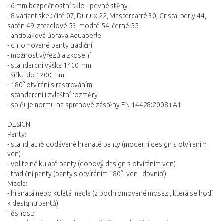
- 6 mm bezpečnostní sklo - pevné stěny
- 8 variant skel: čiré 07, Durlux 22, Mastercarré 30, Cristal perly 44,
satén 49, zrcadlové 53, modré 54, černé 55
- antiplaková úprava Aquaperle
- chromované panty tradiční
- možnost výřezů a zkosení
- standardní výška 1400 mm
- šířka do 1200 mm
- 180° otvírání s rastrováním
- standardní i zvlaštní rozměry
- splňuje normu na sprchové zástěny EN 14428:2008+A1
DESIGN:
Panty:
- standratně dodávané hranaté panty (moderní design s otvíraním
ven)
- volitelné kulaté panty (dobový design s otvíráním ven)
- tradiční panty (panty s otvíráním 180°- ven i dovnitř)
Madla:
- hranatá nebo kulatá madla (z pochromované mosazi, která se hodí
k designu pantů)
Těsnost: