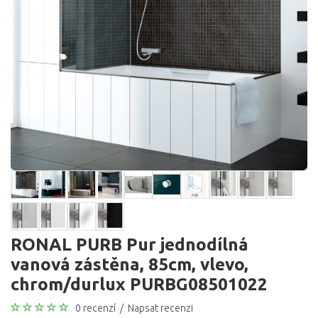
RONAL PURB Pur jednodílná
vanová zástěna, 85cm, vlevo,
chrom/durlux PURBG08501022
0 recenzí
/
Napsat recenzi