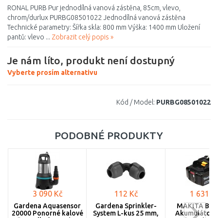
RONAL PURB Pur jednodílná vanová zástěna, 85cm, vlevo,
chrom/durlux PURBG08501022 Jednodílná vanová zástěna
Technické parametry: Šířka skla: 800 mm Výška: 1400 mm Uložení
pantů: vlevo ...
Zobrazit celý popis »
Je nám líto, produkt není dostupný
Vyberte prosím alternativu
Kód / Model:
PURBG08501022
PODOBNÉ PRODUKTY
3 090 Kč
112 Kč
1 631 K
Gardena Aquasensor
Gardena Sprinkler-
MAKITA BL1
20000 Ponorné kalové
System L-kus 25 mm,
Akumulátor L