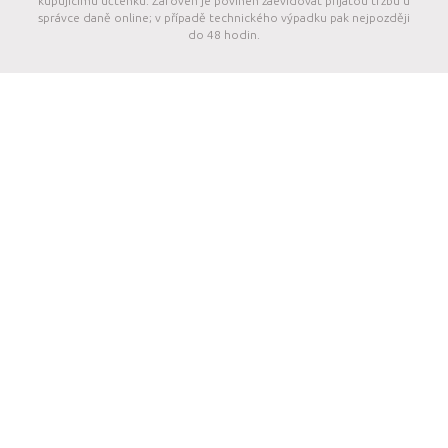
kupujícímu účtenku. Zároveň je povinen zaevidovat přijatou tržbu u
správce daně online; v případě technického výpadku pak nejpozději
do 48 hodin.