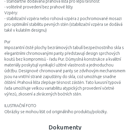
- standartně dodávaná prahová lišta pro lepší těsnost
- volitelné provedení bez prahové lišty
Vzpěry:
- stabilizační vzpěra nebo rohová vzpěra z pochromované mosazi
pro optimální stabilitu pevných stěn (stabilizační vzpěra se dodává
také v kulatém designu)
Pur
Impozantní čisté plochy bezrámových tabulí bezpečnostního skla s
elegantními chromovanými panty představují design sprchových
koutů bez kompromisů - řadu Pur. Důmyslná konstrukce a kvalitní
materiály poskytují vynikající užitné vlastnosti a jednoduchou
údržbu. Designové chromované panty se zdvihovým mechanismem
jsou na vnitřní straně zapuštěny do skla, což umožňuje snadne
čištění. Prahová lišta zlepšuje těsnost zástěn. Tato luxusní typová
řada umožňuje velkou variabilitu atypických provedení včetně
výřezů, zkosení a zkrácených bočních stěn.
ILUSTRAČNÍ FOTO
Obrázky se mohou lišit od originálního produktu/položky.
Dokumenty