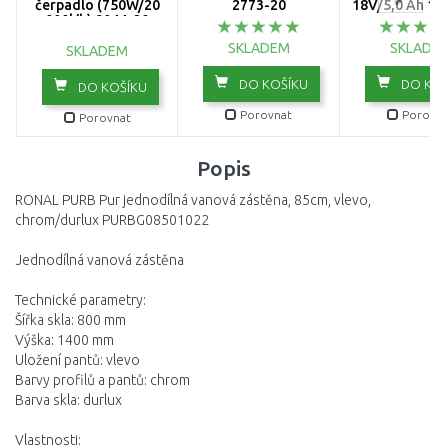
čerpadlo (750W/20
2773-20
18V/5,0 Ah 19
000l/h) 9044-20
SKLADEM
SKLADE
SKLADEM
DO KOŠÍKU
DO KOŠ
DO KOŠÍKU
Porovnat
Porovna
Porovnat
Popis
RONAL PURB Pur jednodílná vanová zástěna, 85cm, vlevo,
chrom/durlux PURBG08501022
Jednodílná vanová zástěna
Technické parametry:
Šířka skla: 800 mm
Výška: 1400 mm
Uložení pantů: vlevo
Barvy profilů a pantů: chrom
Barva skla: durlux
Vlastnosti: