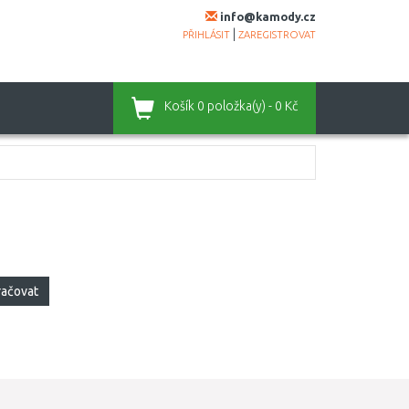
info@kamody.cz
|
PŘIHLÁSIT
ZAREGISTROVAT
Košík
0 položka(y) - 0 Kč
račovat