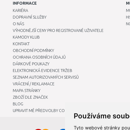
INFORMACE
M
KARIÉRA
M
DOPRAVNÍ SLUŽBY
H
O NÁS
N
VÝHODNĚJŠÍ CENY PRO REGISTROVANÉ UŽIVATELE
KAMODY KLUB
KONTAKT
OBCHODNÍ PODMÍNKY
OCHRANA OSOBNÍCH ÚDAJŮ
DÁRKOVÉ POUKAZY
ELEKTRONICKÁ EVIDENCE TRŽEB
SEZNAM AUTORIZOVANÝCH SERVISŮ
VRÁCENÍ / REKLAMACE
MAPA STRÁNKY
ZBOŽÍ DLE ZNAČEK
BLOG
UPRAVIT MÉ PŘEDVOLBY COOKIES
Používáme soub
Tyto webové stránky použí