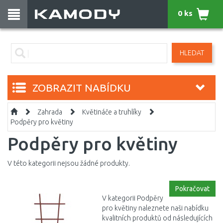
0 ks
HLEDAT
ZOBRAZIT NABÍDKU
Zahrada
Květináče a truhlíky
Podpěry pro květiny
Podpěry pro květiny
V této kategorii nejsou žádné produkty.
Pokračovat
V kategorii Podpěry
pro květiny naleznete naši nabídku
kvalitních produktů od následujících