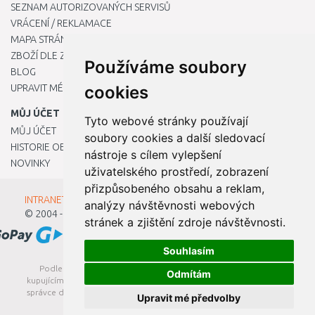
SEZNAM AUTORIZOVANÝCH SERVISŮ
VRÁCENÍ / REKLAMACE
MAPA STRÁNKY
ZBOŽÍ DLE ZNAČEK
Používáme soubory
BLOG
UPRAVIT MÉ PŘEDVOLBY COOKIES
cookies
MŮJ ÚČET
Tyto webové stránky používají
MŮJ ÚČET
soubory cookies a další sledovací
HISTORIE OBJEDNÁVEK
nástroje s cílem vylepšení
NOVINKY
uživatelského prostředí, zobrazení
přizpůsobeného obsahu a reklam,
INTRANET - Přihlášení pro zaměstnance
analýzy návštěvnosti webových
© 2004 - 2026
Kamody s.r.o.
stránek a zjištění zdroje návštěvnosti.
Souhlasím
Podle zákona o evidenci tržeb je prodávající povinen vystavit
Odmítám
kupujícímu účtenku. Zároveň je povinen zaevidovat přijatou tržbu u
správce daně online; v případě technického výpadku pak nejpozději
Upravit mé předvolby
do 48 hodin.