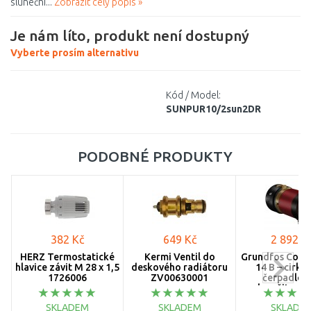
sluneční...
Zobrazit celý popis »
Je nám líto, produkt není dostupný
Vyberte prosím alternativu
Kód / Model:
SUNPUR10/2sun2DR
PODOBNÉ PRODUKTY
382 Kč
649 Kč
2 892 K
HERZ Termostatické
Kermi Ventil do
Grundfos Comf
hlavice závit M 28 x 1,5
deskového radiátoru
14 B – cirku
1726006
ZV00630001
čerpadlo 
okamžitou t
vodu z koho
SKLADEM
SKLADEM
SKLADE
9791677