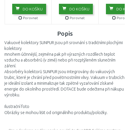
DO KOŠÍKU
DO KOŠÍKU
DO KOŠ
Porovnat
Porovnat
Porovna
Popis
Vakuové kolektory SUNPUR jsou při srovnání s tradičními plochými
kolektory
mnohem účinnější, zejména pak při výrazných rozdílech teplot
vzduchu a absorbérů (v zimě) nebo při rozptýleném slunečním
záření.
Absorbéry kolektorů SUNPUR jsou integrovány do vakuových
trubic, které je chrání před povětrnostními vlivy. Vakuum v trubicích
je ideální izolant a minimalizuje tak zpětné vyzařování získané
energie do okolního prostředí. DOTACE bude odečtena při nákupu
výrobku.
ilustrační foto
Obrázky se mohou lišit od originálního produktu/položky.