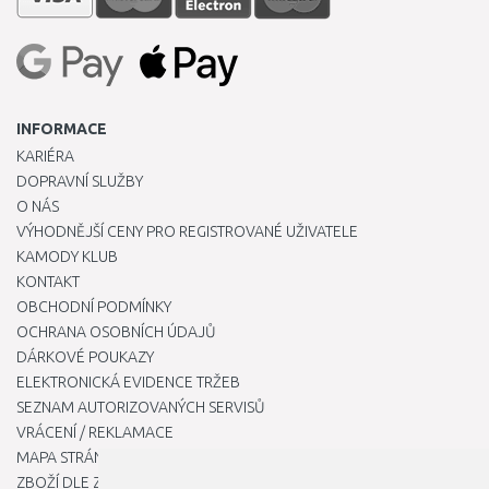
INFORMACE
KARIÉRA
DOPRAVNÍ SLUŽBY
O NÁS
VÝHODNĚJŠÍ CENY PRO REGISTROVANÉ UŽIVATELE
KAMODY KLUB
KONTAKT
OBCHODNÍ PODMÍNKY
OCHRANA OSOBNÍCH ÚDAJŮ
DÁRKOVÉ POUKAZY
ELEKTRONICKÁ EVIDENCE TRŽEB
SEZNAM AUTORIZOVANÝCH SERVISŮ
VRÁCENÍ / REKLAMACE
MAPA STRÁNKY
ZBOŽÍ DLE ZNAČEK