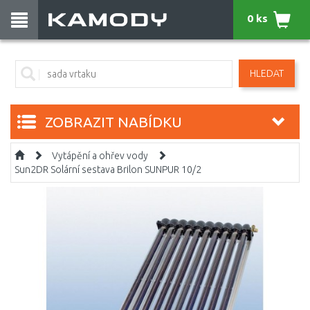
0 ks
HLEDAT
ZOBRAZIT NABÍDKU
Vytápění a ohřev vody
Sun2DR Solární sestava Brilon SUNPUR 10/2