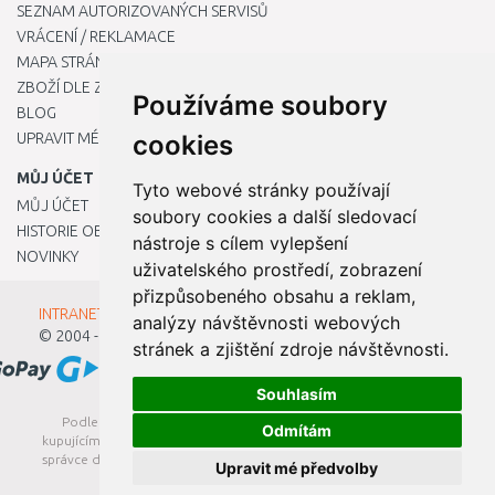
SEZNAM AUTORIZOVANÝCH SERVISŮ
VRÁCENÍ / REKLAMACE
MAPA STRÁNKY
ZBOŽÍ DLE ZNAČEK
Používáme soubory
BLOG
UPRAVIT MÉ PŘEDVOLBY COOKIES
cookies
MŮJ ÚČET
Tyto webové stránky používají
MŮJ ÚČET
soubory cookies a další sledovací
HISTORIE OBJEDNÁVEK
nástroje s cílem vylepšení
NOVINKY
uživatelského prostředí, zobrazení
přizpůsobeného obsahu a reklam,
INTRANET - Přihlášení pro zaměstnance
analýzy návštěvnosti webových
© 2004 - 2026
Kamody s.r.o.
stránek a zjištění zdroje návštěvnosti.
Souhlasím
Podle zákona o evidenci tržeb je prodávající povinen vystavit
Odmítám
kupujícímu účtenku. Zároveň je povinen zaevidovat přijatou tržbu u
správce daně online; v případě technického výpadku pak nejpozději
Upravit mé předvolby
do 48 hodin.