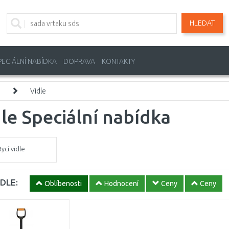
HLEDAT
PECIÁLNÍ NABÍDKA
DOPRAVA
KONTAKTY
Vidle
le Speciální nabídka
ycí vidle
DLE:
Oblíbenosti
Hodnocení
Ceny
Ceny