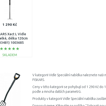
1 290 Kč
ARS Xact L Vidle
velké, délka 120cm
33481) 1003685
SKLADEM
DO KOŠÍKU
Porovnat
V kategorii Vidle Speciální nabídka naleznete naši 
FISKARS.
Ceny v této kategorii se pohybují od 1 290 Kč do 1 
podle a mnoha dalších parametrů.
Produkty v kategorii Vidle Speciální nabídka zasíl
Doporučujeme: Kliknutím na políčko "Zobrazit pou