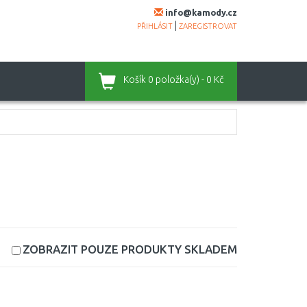
info@kamody.cz
|
PŘIHLÁSIT
ZAREGISTROVAT
Košík
0 položka(y) - 0 Kč
ZOBRAZIT POUZE PRODUKTY
SKLADEM