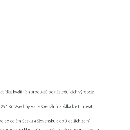
nabídku kvalitních produktů od následujících výrobců:
291 Kč. Všechny Vidle Speciální nabídka lze filtrovat
áme po celém Česku a Slovensku a do 3 dalších zemí.
ze produkty skladem" na pravé straně se zobrazí pouze