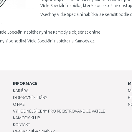
Vidle Speciální nabídka, které jsou aktuálně dostu
Všechny Vidle Speciální nabídka lze seřadit podle 
?
idle Speciální nabídka nyní na Kamody a objednat online.
 nyní pohodlně Vidle Speciální nabídka na Kamody.cz.
INFORMACE
M
KARIÉRA
M
DOPRAVNÍ SLUŽBY
H
O NÁS
N
VÝHODNĚJŠÍ CENY PRO REGISTROVANÉ UŽIVATELE
KAMODY KLUB
KONTAKT
OBCHODNÍ PODMÍNKY