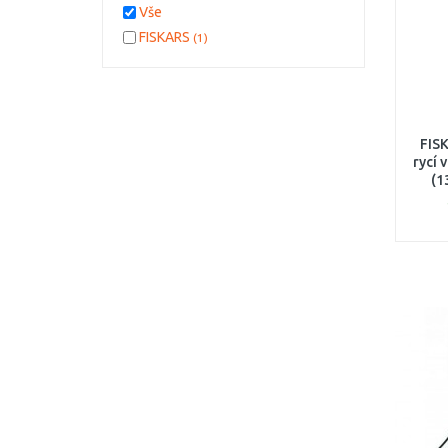
Vše
FISKARS
(1)
FISK
rycí 
(1