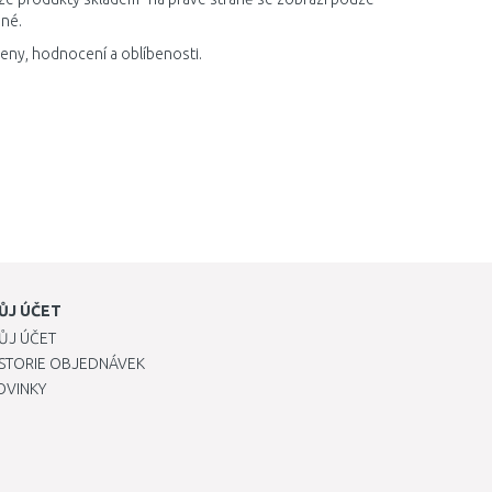
pné.
ceny, hodnocení a oblíbenosti.
ŮJ ÚČET
ŮJ ÚČET
ISTORIE OBJEDNÁVEK
OVINKY