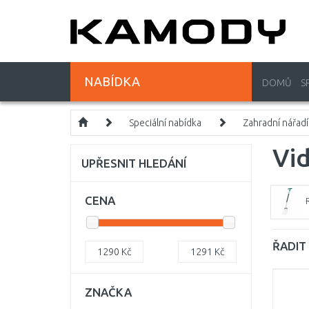
NABÍDKA
DOMŮ
S
Speciální nabídka
Zahradní nářadí
Vid
UPŘESNIT HLEDÁNÍ
CENA
R
ŘADIT 
1290
Kč
1291
Kč
ZNAČKA