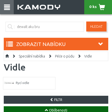
0 ks
HLEDAT
ZOBRAZIT NABÍDKU
Speciální nabídka
Péče o půdu
Vidle
Vidle
Rycí vidle
FILTR
Oblíbenosti