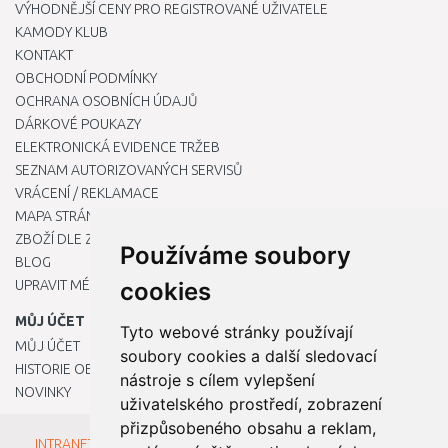
VÝHODNĚJŠÍ CENY PRO REGISTROVANÉ UŽIVATELE
KAMODY KLUB
KONTAKT
OBCHODNÍ PODMÍNKY
OCHRANA OSOBNÍCH ÚDAJŮ
DÁRKOVÉ POUKAZY
ELEKTRONICKÁ EVIDENCE TRŽEB
SEZNAM AUTORIZOVANÝCH SERVISŮ
VRÁCENÍ / REKLAMACE
MAPA STRÁNKY
ZBOŽÍ DLE ZNAČEK
Používáme soubory
BLOG
UPRAVIT MÉ PŘEDVOLBY COOKIES
cookies
MŮJ ÚČET
Tyto webové stránky používají
MŮJ ÚČET
soubory cookies a další sledovací
HISTORIE OBJEDNÁVEK
nástroje s cílem vylepšení
NOVINKY
uživatelského prostředí, zobrazení
přizpůsobeného obsahu a reklam,
INTRANET - Přihlášení pro zaměstnance