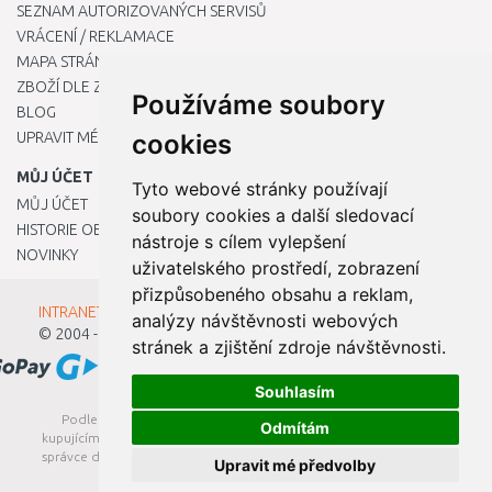
SEZNAM AUTORIZOVANÝCH SERVISŮ
VRÁCENÍ / REKLAMACE
MAPA STRÁNKY
ZBOŽÍ DLE ZNAČEK
Používáme soubory
BLOG
UPRAVIT MÉ PŘEDVOLBY COOKIES
cookies
MŮJ ÚČET
Tyto webové stránky používají
MŮJ ÚČET
soubory cookies a další sledovací
HISTORIE OBJEDNÁVEK
nástroje s cílem vylepšení
NOVINKY
uživatelského prostředí, zobrazení
přizpůsobeného obsahu a reklam,
INTRANET - Přihlášení pro zaměstnance
analýzy návštěvnosti webových
© 2004 - 2026
Kamody s.r.o.
stránek a zjištění zdroje návštěvnosti.
Souhlasím
Podle zákona o evidenci tržeb je prodávající povinen vystavit
Odmítám
kupujícímu účtenku. Zároveň je povinen zaevidovat přijatou tržbu u
správce daně online; v případě technického výpadku pak nejpozději
Upravit mé předvolby
do 48 hodin.