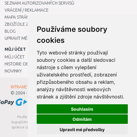
SEZNAM AUTORIZOVANÝCH SERVISŮ
VRÁCENÍ / REKLAMACE
MAPA STRÁNKY
ZBOŽÍ DLE ZNAČEK
Používáme soubory
BLOG
UPRAVIT MÉ PŘEDVOLBY COOKIES
cookies
MŮJ ÚČET
Tyto webové stránky používají
MŮJ ÚČET
soubory cookies a další sledovací
HISTORIE OBJEDNÁVEK
nástroje s cílem vylepšení
NOVINKY
uživatelského prostředí, zobrazení
přizpůsobeného obsahu a reklam,
INTRANET - Přihlášení pro zaměstnance
analýzy návštěvnosti webových
© 2004 - 2026
Kamody s.r.o.
stránek a zjištění zdroje návštěvnosti.
Souhlasím
Podle zákona o evidenci tržeb je prodávající povinen vystavit
Odmítám
kupujícímu účtenku. Zároveň je povinen zaevidovat přijatou tržbu u
správce daně online; v případě technického výpadku pak nejpozději
Upravit mé předvolby
do 48 hodin.