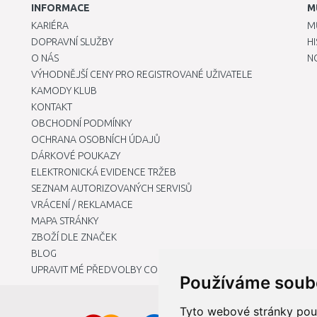
INFORMACE
M
KARIÉRA
M
DOPRAVNÍ SLUŽBY
H
O NÁS
N
VÝHODNĚJŠÍ CENY PRO REGISTROVANÉ UŽIVATELE
KAMODY KLUB
KONTAKT
OBCHODNÍ PODMÍNKY
OCHRANA OSOBNÍCH ÚDAJŮ
DÁRKOVÉ POUKAZY
ELEKTRONICKÁ EVIDENCE TRŽEB
SEZNAM AUTORIZOVANÝCH SERVISŮ
VRÁCENÍ / REKLAMACE
MAPA STRÁNKY
ZBOŽÍ DLE ZNAČEK
BLOG
UPRAVIT MÉ PŘEDVOLBY COOKIES
Používáme soub
Tyto webové stránky použí