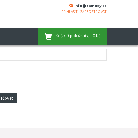
info@kamody.cz
|
PŘIHLÁSIT
ZAREGISTROVAT
Košík
0 položka(y) - 0 Kč
račovat