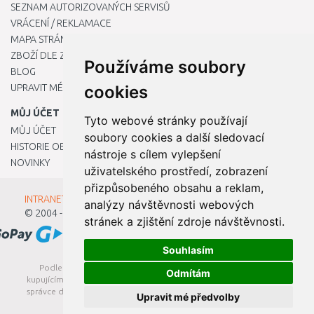
SEZNAM AUTORIZOVANÝCH SERVISŮ
VRÁCENÍ / REKLAMACE
MAPA STRÁNKY
ZBOŽÍ DLE ZNAČEK
Používáme soubory
BLOG
UPRAVIT MÉ PŘEDVOLBY COOKIES
cookies
MŮJ ÚČET
Tyto webové stránky používají
MŮJ ÚČET
soubory cookies a další sledovací
HISTORIE OBJEDNÁVEK
nástroje s cílem vylepšení
NOVINKY
uživatelského prostředí, zobrazení
přizpůsobeného obsahu a reklam,
INTRANET - Přihlášení pro zaměstnance
analýzy návštěvnosti webových
© 2004 - 2026
Kamody s.r.o.
stránek a zjištění zdroje návštěvnosti.
Souhlasím
Podle zákona o evidenci tržeb je prodávající povinen vystavit
Odmítám
kupujícímu účtenku. Zároveň je povinen zaevidovat přijatou tržbu u
správce daně online; v případě technického výpadku pak nejpozději
Upravit mé předvolby
do 48 hodin.